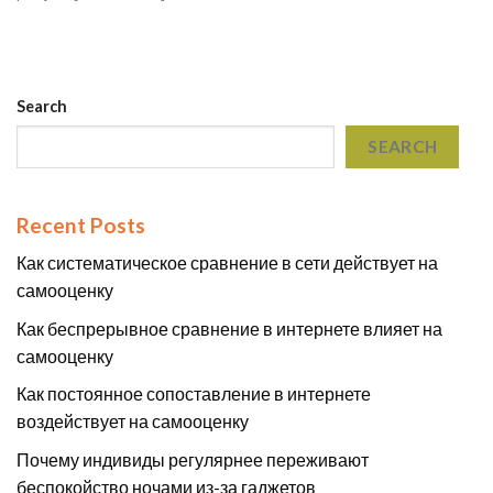
Search
SEARCH
Recent Posts
Как систематическое сравнение в сети действует на
самооценку
Как беспрерывное сравнение в интернете влияет на
самооценку
Как постоянное сопоставление в интернете
воздействует на самооценку
Почему индивиды регулярнее переживают
беспокойство ночами из-за гаджетов