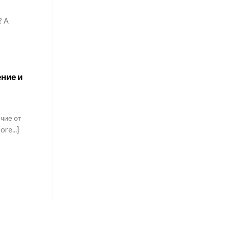
? A
ение и
чие от
re...]