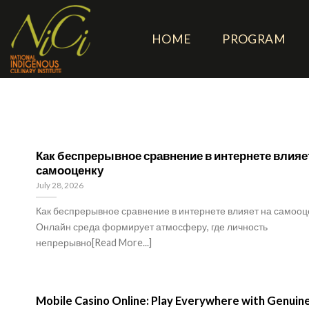
Skip
to
HOME
PROGRAM
content
Как беспрерывное сравнение в интернете влияе
самооценку
July 28, 2026
Как беспрерывное сравнение в интернете влияет на самооц
Онлайн среда формирует атмосферу, где личность
непрерывно[Read More...]
Mobile Casino Online: Play Everywhere with Genuin