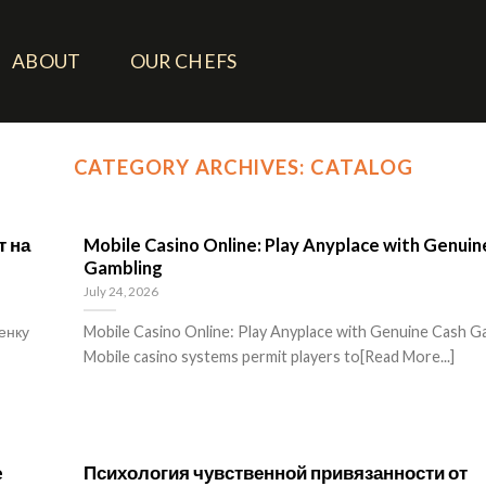
ABOUT
OUR CHEFS
CATEGORY ARCHIVES:
CATALOG
т на
Mobile Casino Online: Play Anyplace with Genuin
Gambling
July 24, 2026
енку
Mobile Casino Online: Play Anyplace with Genuine Cash G
Mobile casino systems permit players to[Read More...]
e
Психология чувственной привязанности от