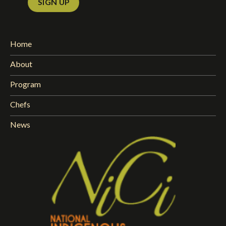
Home
About
Program
Chefs
News