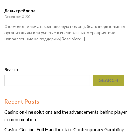
День трейдера
December 3, 2021
Это может включать финансовую помощь благотворительным
организациям или участие в специальных мероприятиях,
направленных на поддержку[Read More...]
Search
SEARCH
Recent Posts
Casino on-line solutions and the advancements behind player
communication
Casino On-line: Full Handbook to Contemporary Gambling