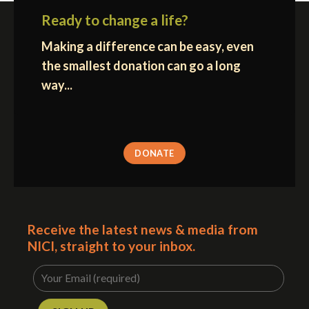
Ready to change a life?
Making a difference can be easy, even
the smallest donation can go a long
way...
DONATE
Receive the latest news & media from
NICI, straight to your inbox.