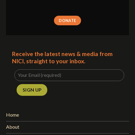
DONATE
Receive the latest news & media from
NICI, straight to your inbox.
Home
About