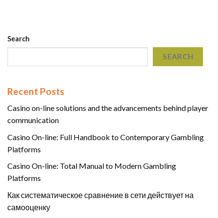
Search
SEARCH
Recent Posts
Casino on-line solutions and the advancements behind player
communication
Casino On-line: Full Handbook to Contemporary Gambling
Platforms
Casino On-line: Total Manual to Modern Gambling
Platforms
Как систематическое сравнение в сети действует на
самооценку