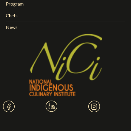
Program
Chefs
News