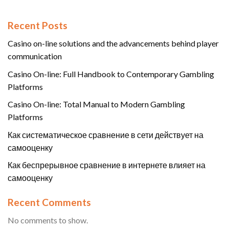
Recent Posts
Casino on-line solutions and the advancements behind player
communication
Casino On-line: Full Handbook to Contemporary Gambling
Platforms
Casino On-line: Total Manual to Modern Gambling
Platforms
Как систематическое сравнение в сети действует на
самооценку
Как беспрерывное сравнение в интернете влияет на
самооценку
Recent Comments
No comments to show.