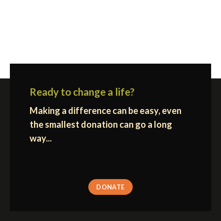
Ready to change a life?
Making a difference can be easy, even
the smallest donation can go a long
way...
DONATE