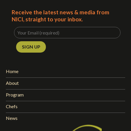
Receive the latest news & media from
NICI, straight to your inbox.
Home
About
Program
Chefs
News