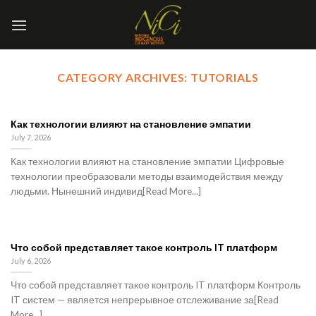
Skip
to
content
CATEGORY ARCHIVES:
TUTORIALS
Как технологии влияют на становление эмпатии
July 7, 2026
Как технологии влияют на становление эмпатии Цифровые
технологии преобразовали методы взаимодействия между
людьми. Нынешний индивид[Read More...]
Что собой представляет такое контроль IT платформ
July 6, 2026
Что собой представляет такое контроль IT платформ Контроль
IT систем — является непрерывное отслеживание за[Read
More...]