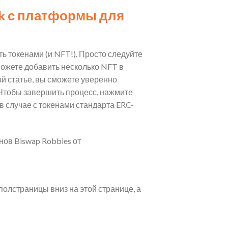
sk с платформы для
ь токенами (и NFT!). Просто следуйте
можете добавить несколько NFT в
й статье, вы сможете уверенно
 Чтобы завершить процесс, нажмите
в случае с токенами стандарта ERC-
ов Biswap Robbies от
полстраницы вниз на этой странице, а