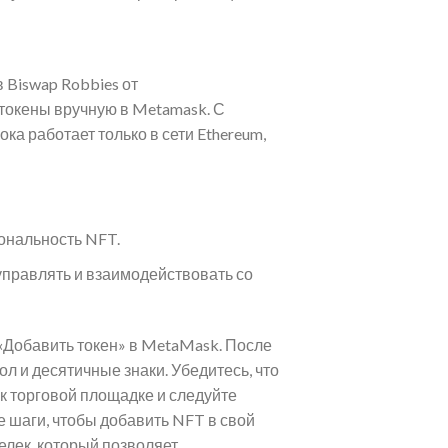
Biswap Robbies от
 токены вручную в Metamask. С
а работает только в сети Ethereum,
ональность NFT.
правлять и взаимодействовать со
«Добавить токен» в MetaMask. После
л и десятичные знаки. Убедитесь, что
к торговой площадке и следуйте
 шаги, чтобы добавить NFT в свой
лек, который позволяет