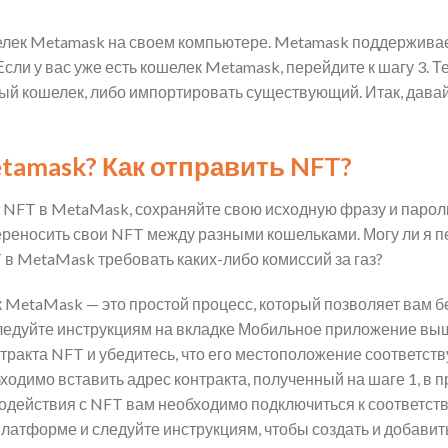
лек Metamask на своем компьютере. Metamask поддерживае
 Если у вас уже есть кошелек Metamask, перейдите к шагу 3. Т
ый кошелек, либо импортировать существующий. Итак, дава
tamask? Как отправить NFT?
 NFT в MetaMask, сохраняйте свою исходную фразу и пароль
ереносить свои NFT между разными кошельками. Могу ли я 
в MetaMask требовать каких-либо комиссий за газ?
 MetaMask — это простой процесс, который позволяет вам 
дуйте инструкциям на вкладке Мобильное приложение выше,
нтракта NFT и убедитесь, что его местоположение соответств
ходимо вставить адрес контракта, полученный на шаге 1, в 
одействия с NFT вам необходимо подключиться к соответств
латформе и следуйте инструкциям, чтобы создать и добавит