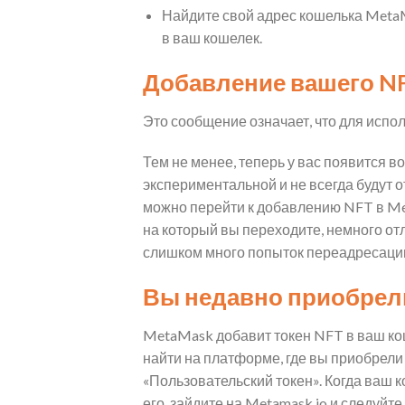
Найдите свой адрес кошелька MetaM
в ваш кошелек.
Добавление вашего NF
Это сообщение означает, что для испол
Тем не менее, теперь у вас появится 
экспериментальной и не всегда будут о
можно перейти к добавлению NFT в Meta
на который вы переходите, немного отл
слишком много попыток переадресаци
Вы недавно приобрели 
MetaMask добавит токен NFT в ваш кош
найти на платформе, где вы приобрели
«Пользовательский токен». Когда ваш 
его, зайдите на Metamask.io и следуйте