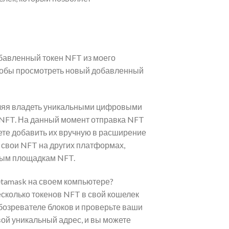
обавленный токен NFT из моего
тобы просмотреть новый добавленный
оляя владеть уникальными цифровыми
а NFT. На данный момент отправка NFT
ете добавить их вручную в расширение
свои NFT на других платформах,
вым площадкам NFT.
etamask на своем компьютере?
сколько токенов NFT в свой кошелек
бозревателе блоков и проверьте ваши
вой уникальный адрес, и вы можете