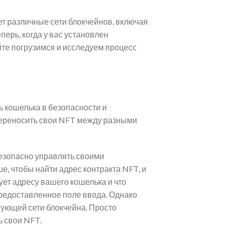
т различные сети блокчейнов, включая
еперь, когда у вас установлен
йте погрузимся и исследуем процесс
 кошелька в безопасности и
переносить свои NFT между разными
безопасно управлять своими
 чтобы найти адрес контракта NFT, и
ует адресу вашего кошелька и что
предоставленное поле ввода. Однако
ующей сети блокчейна. Просто
ь свои NFT.