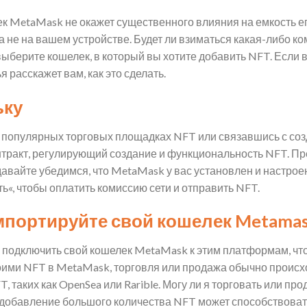
к MetaMask не окажет существенного влияния на емкость ег
а не на вашем устройстве. Будет ли взиматься какая-либо к
ерите кошелек, в который вы хотите добавить NFT. Если в
я расскажет вам, как это сделать.
ьку
а популярных торговых площадках NFT или связавшись с соз
тракт, регулирующий создание и функциональность NFT. Пр
авайте убедимся, что MetaMask у вас установлен и настрое
ь«, чтобы оплатить комиссию сети и отправить NFT.
импортируйте свой кошелек Metama
е подключить свой кошелек MetaMask к этим платформам, чт
оими NFT в MetaMask, торговля или продажа обычно происх
 таких как OpenSea или Rarible. Могу ли я торговать или пр
о добавление большого количества NFT может способствоват