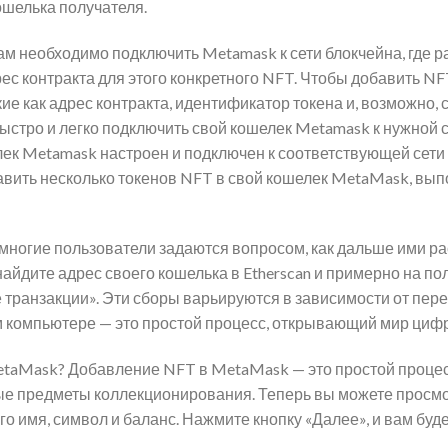
ошелька получателя.
ам необходимо подключить Metamask к сети блокчейна, где
рес контракта для этого конкретного NFT. Чтобы добавить N
е как адрес контракта, идентификатор токена и, возможно, 
быстро и легко подключить свой кошелек Metamask к нужной 
лек Metamask настроен и подключен к соответствующей сети
авить несколько токенов NFT в свой кошелек MetaMask, выпо
 многие пользователи задаются вопросом, как дальше ими р
айдите адрес своего кошелька в Etherscan и примерно на пол
транзакции». Эти сборы варьируются в зависимости от перег
 компьютере — это простой процесс, открывающий мир циф
MetaMask? Добавление NFT в MetaMask — это простой проце
е предметы коллекционирования. Теперь вы можете просмо
о имя, символ и баланс. Нажмите кнопку «Далее», и вам буд