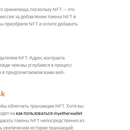
о хранилища, поскольку NFT — это
омиссия за добавление токена NFT в
ы приобрели NFT и хотите добавить
дателем NFT. Адрес контракта
ежде чем мы углубимся в процесс
н в предпочитаемом вами веб-
sk
обы облегчить транзакции NFT. Хотя вы
одит на
как пользоваться myetherwallet
одавать токены NFT непосредственно из
ь увеличению истории транзакций.