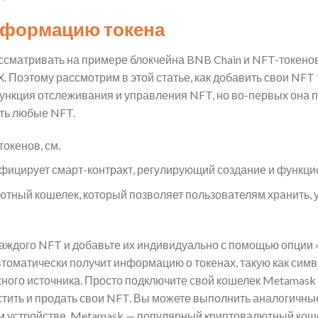
нформацию токена
сматривать на примере блокчейна BNB Chain и NFT-токенов 
 Поэтому рассмотрим в этой статье, как добавить свои NFT
нкция отслеживания и управления NFT, но во-первых она пок
ть любые NFT.
токенов, см.
фицирует смарт-контракт, регулирующий создание и функци
ный кошелек, который позволяет пользователям хранить, у
каждого NFT и добавьте их индивидуально с помощью опции 
оматически получит информацию о токенах, такую ​​как симво
жного источника. Просто подключите свой кошелек Metamask 
тить и продать свои NFT. Вы можете выполнить аналогичные
 устройстве. Metamask — популярный криптовалютный коше