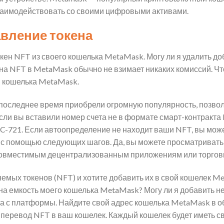
взаимодействовать со своими цифровыми активами.
авление токена
кен NFT из своего кошелька MetaMask. Могу ли я удалить д
а NFT в MetaMask обычно не взимает никаких комиссий. Ч
н кошелька MetaMask.
последнее время приобрели огромную популярность, позв
сли вы вставили номер счета не в формате смарт-контракт
RC-721. Если автоопределение не находит ваши NFT, вы мож
 помощью следующих шагов. Да, вы можете просматривать 
совместимым децентрализованным приложениям или торго
емых токенов (NFT) и хотите добавить их в свой кошелек M
а емкость моего кошелька MetaMask? Могу ли я добавить не
а с платформы. Найдите свой адрес кошелька MetaMask в о
и перевод NFT в ваш кошелек. Каждый кошелек будет иметь с