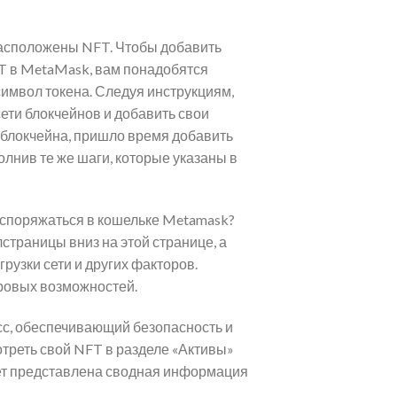
 расположены NFT. Чтобы добавить
FT в MetaMask, вам понадобятся
символ токена. Следуя инструкциям,
сети блокчейнов и добавить свои
 блокчейна, пришло время добавить
лнив те же шаги, которые указаны в
аспоряжаться в кошельке Metamask?
страницы вниз на этой странице, а
рузки сети и других факторов.
ровых возможностей.
сс, обеспечивающий безопасность и
треть свой NFT в разделе «Активы»
ет представлена ​​сводная информация