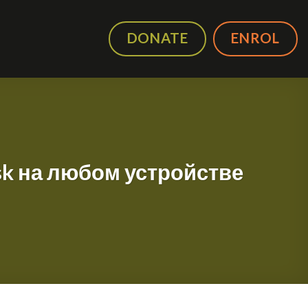
DONATE
ENROL
k на любом устройстве