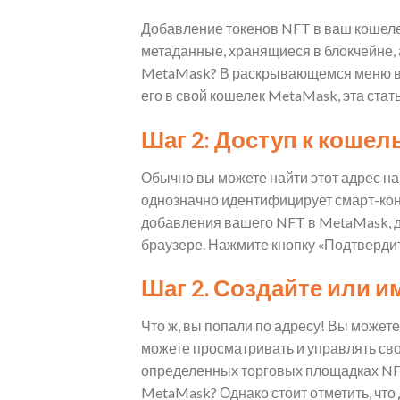
Добавление токенов NFT в ваш кошеле
метаданные, хранящиеся в блокчейне, 
MetaMask? В раскрывающемся меню выб
его в свой кошелек MetaMask, эта стать
Шаг 2: Доступ к кошел
Обычно вы можете найти этот адрес н
однозначно идентифицирует смарт-кон
добавления вашего NFT в MetaMask, д
браузере. Нажмите кнопку «Подтвердит
Шаг 2. Создайте или 
Что ж, вы попали по адресу! Вы может
можете просматривать и управлять св
определенных торговых площадках NFT,
MetaMask? Однако стоит отметить, чт