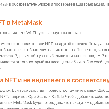
ask в обозревателе блоков и проверьте ваши транзакции, ч
T в MetaMask
ьзования сети Wi-Fi нужен аккаунт на портале.
возможно отправлять свои NFT на другой кошелек. Пока дан
тображаться изображения ваших токенов. После того, как вы
mask. Здесь; чтобы узнать больше о типах токенов, см. Это 
ичается от того, который вы посещаете обычно. Это сообщен
и.
NFT и не видите его в соответств
елек. Если все выглядит правильно, нажмите кнопку «Добав
 NFT, например OpenSea или Rarible. Чтобы добавить собст
кошелек MetaMask будет готов, давайте приступим к добавл
 инструкциям по его настройке.