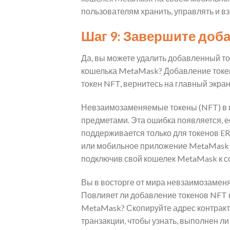
пользователям хранить, управлять и 
Шаг 9: Завершите доб
Да, вы можете удалить добавленный то
кошелька MetaMask? Добавление токен
токен NFT, вернитесь на главный экра
Невзаимозаменяемые токены (NFT) в 
предметами. Эта ошибка появляется, е
поддерживается только для токенов E
или мобильное приложение MetaMask с
подключив свой кошелек MetaMask к 
Вы в восторге от мира невзаимозаменя
Повлияет ли добавление токенов NFT н
MetaMask? Скопируйте адрес контракт
транзакции, чтобы узнать, выполнен л