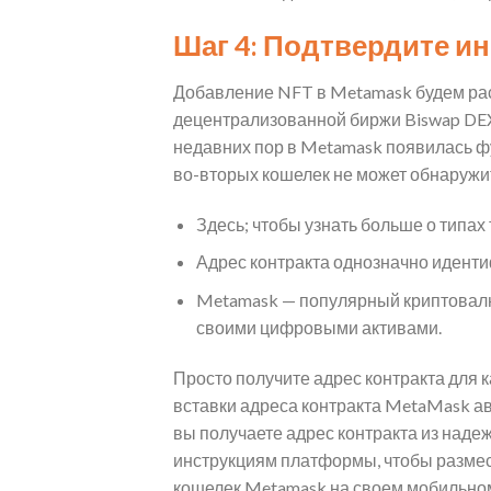
Шаг 4: Подтвердите и
Добавление NFT в Metamask будем рас
децентрализованной биржи Biswap DEX.
недавних пор в Metamask появилась фу
во-вторых кошелек не может обнаружи
Здесь; чтобы узнать больше о типах 
Адрес контракта однозначно иденти
Metamask — популярный криптовалют
своими цифровыми активами.
Просто получите адрес контракта для 
вставки адреса контракта MetaMask авт
вы получаете адрес контракта из наде
инструкциям платформы, чтобы размес
кошелек Metamask на своем мобильном