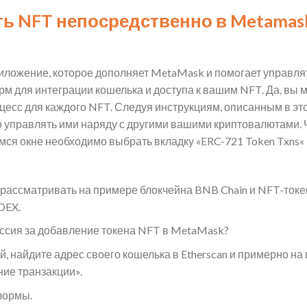
ять NFT непосредственно в Metama
риложение, которое дополняет MetaMask и помогает управлят
 для интеграции кошелька и доступа к вашим NFT. Да, вы 
цесс для каждого NFT. Следуя инструкциям, описанным в это
о управлять ими наряду с другими вашими криптовалютами.
мся окне необходимо выбрать вкладку «ERC-721 Token Txns« 
ассматривать на примере блокчейна BNB Chain и NFT-токен
DEX.
иссия за добавление токена NFT в MetaMask?
, найдите адрес своего кошелька в Etherscan и примерно на 
ние транзакции».
формы.