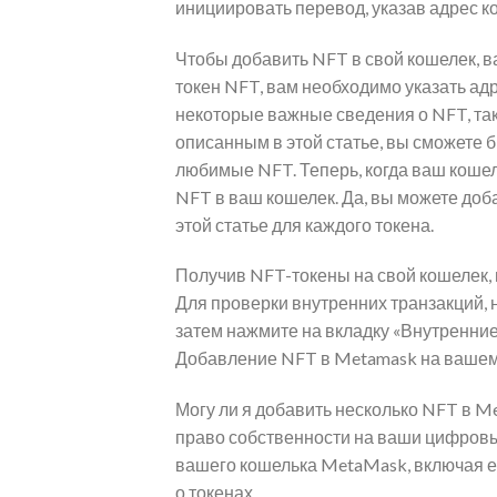
инициировать перевод, указав адрес к
Чтобы добавить NFT в свой кошелек, в
токен NFT, вам необходимо указать ад
некоторые важные сведения о NFT, таки
описанным в этой статье, вы сможете 
любимые NFT. Теперь, когда ваш коше
NFT в ваш кошелек. Да, вы можете доб
этой статье для каждого токена.
Получив NFT-токены на свой кошелек,
Для проверки внутренних транзакций, н
затем нажмите на вкладку «Внутренние 
Добавление NFT в Metamask на вашем
Могу ли я добавить несколько NFT в 
право собственности на ваши цифровы
вашего кошелька MetaMask, включая ег
о токенах.