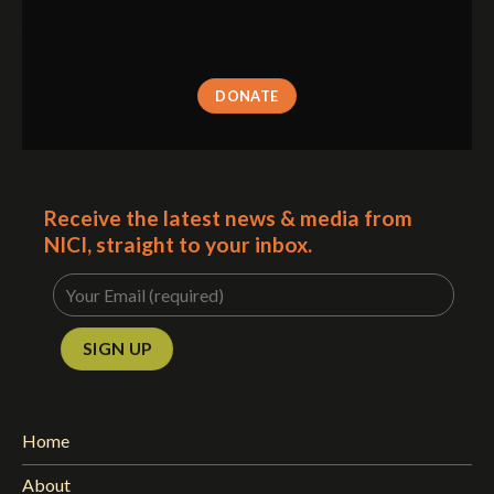
DONATE
Receive the latest news & media from
NICI, straight to your inbox.
Home
About