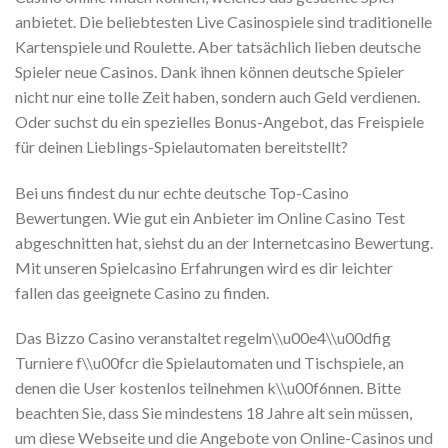
anbietet. Die beliebtesten Live Casinospiele sind traditionelle
Kartenspiele und Roulette. Aber tatsächlich lieben deutsche
Spieler neue Casinos. Dank ihnen können deutsche Spieler
nicht nur eine tolle Zeit haben, sondern auch Geld verdienen.
Oder suchst du ein spezielles Bonus-Angebot, das Freispiele
für deinen Lieblings-Spielautomaten bereitstellt?
Bei uns findest du nur echte deutsche Top-Casino
Bewertungen. Wie gut ein Anbieter im Online Casino Test
abgeschnitten hat, siehst du an der Internetcasino Bewertung.
Mit unseren Spielcasino Erfahrungen wird es dir leichter
fallen das geeignete Casino zu finden.
Das Bizzo Casino veranstaltet regelm\\u00e4\\u00dfig
Turniere f\\u00fcr die Spielautomaten und Tischspiele, an
denen die User kostenlos teilnehmen k\\u00f6nnen. Bitte
beachten Sie, dass Sie mindestens 18 Jahre alt sein müssen,
um diese Webseite und die Angebote von Online-Casinos und