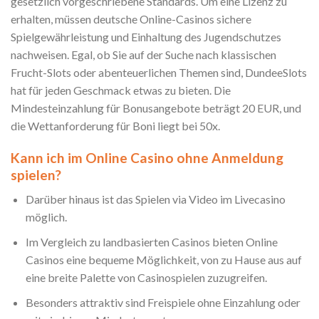
gesetzlich vorgeschriebene Standards. Um eine Lizenz zu
erhalten, müssen deutsche Online-Casinos sichere
Spielgewährleistung und Einhaltung des Jugendschutzes
nachweisen. Egal, ob Sie auf der Suche nach klassischen
Frucht-Slots oder abenteuerlichen Themen sind, DundeeSlots
hat für jeden Geschmack etwas zu bieten. Die
Mindesteinzahlung für Bonusangebote beträgt 20 EUR, und
die Wettanforderung für Boni liegt bei 50x.
Kann ich im Online Casino ohne Anmeldung
spielen?
Darüber hinaus ist das Spielen via Video im Livecasino
möglich.
Im Vergleich zu landbasierten Casinos bieten Online
Casinos eine bequeme Möglichkeit, von zu Hause aus auf
eine breite Palette von Casinospielen zuzugreifen.
Besonders attraktiv sind Freispiele ohne Einzahlung oder