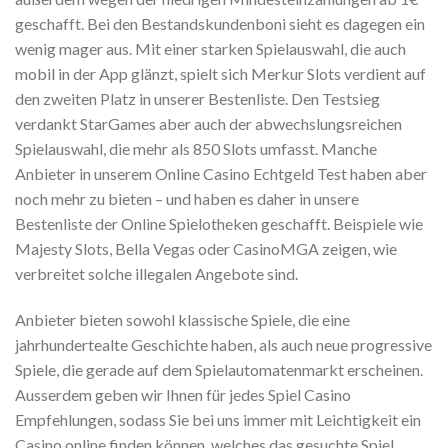
geschafft. Bei den Bestandskundenboni sieht es dagegen ein
wenig mager aus. Mit einer starken Spielauswahl, die auch
mobil in der App glänzt, spielt sich Merkur Slots verdient auf
den zweiten Platz in unserer Bestenliste. Den Testsieg
verdankt StarGames aber auch der abwechslungsreichen
Spielauswahl, die mehr als 850 Slots umfasst. Manche
Anbieter in unserem Online Casino Echtgeld Test haben aber
noch mehr zu bieten – und haben es daher in unsere
Bestenliste der Online Spielotheken geschafft. Beispiele wie
Majesty Slots, Bella Vegas oder CasinoMGA zeigen, wie
verbreitet solche illegalen Angebote sind.
Anbieter bieten sowohl klassische Spiele, die eine
jahrhundertealte Geschichte haben, als auch neue progressive
Spiele, die gerade auf dem Spielautomatenmarkt erscheinen.
Ausserdem geben wir Ihnen für jedes Spiel Casino
Empfehlungen, sodass Sie bei uns immer mit Leichtigkeit ein
Casino online finden können, welches das gesuchte Spiel