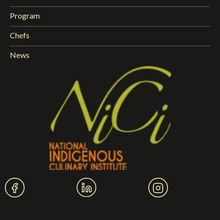
Program
Chefs
News