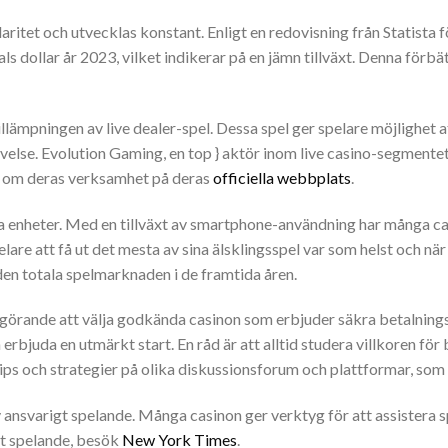
laritet och utvecklas konstant. Enligt en redovisning från Statista
ls dollar år 2023, vilket indikerar på en jämn tillväxt. Denna för
lämpningen av live dealer-spel. Dessa spel ger spelare möjlighet at
velse. Evolution Gaming, en top } aktör inom live casino-segmente
r om deras verksamhet på deras
officiella webbplats
.
la enheter. Med en tillväxt av smartphone-användning har många cas
elare att få ut det mesta av sina älsklingsspel var som helst och nä
en totala spelmarknaden i de framtida åren.
 avgörande att välja godkända casinon som erbjuder säkra betalni
 erbjuda en utmärkt start. En råd är att alltid studera villkoren fö
ps och strategier på olika diskussionsforum och plattformar, som
 ansvarigt spelande. Många casinon ger verktyg för att assistera sp
gt spelande, besök
New York Times
.