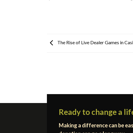
The Rise of Live Dealer Games in Cas
Ready to change a lif
Making a difference can be eas