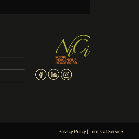
Privacy Policy
|
Terms of Service