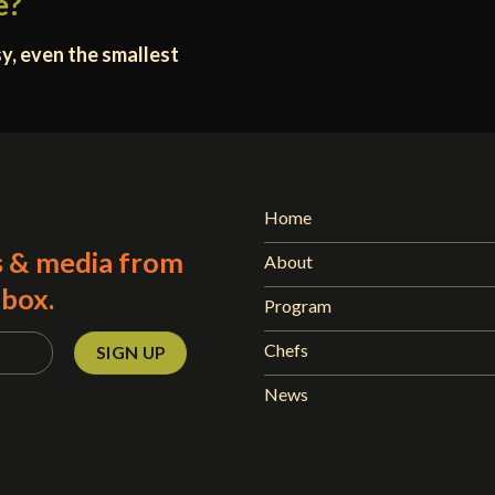
e?
y, even the smallest
Home
s & media from
About
nbox.
Program
Chefs
News