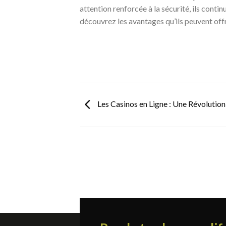
attention renforcée à la sécurité, ils conti
découvrez les avantages qu’ils peuvent offr
Les Casinos en Ligne : Une Révolution