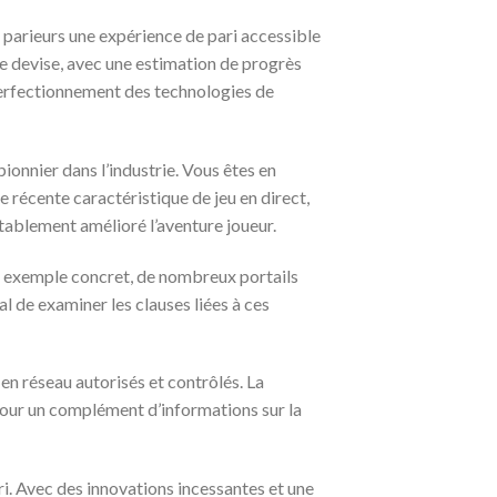
 parieurs une expérience de pari accessible
 de devise, avec une estimation de progrès
’perfectionnement des technologies de
ionnier dans l’industrie. Vous êtes en
e récente caractéristique de jeu en direct,
otablement amélioré l’aventure joueur.
ar exemple concret, de nombreux portails
 de examiner les clauses liées à ces
en réseau autorisés et contrôlés. La
Pour un complément d’informations sur la
i. Avec des innovations incessantes et une