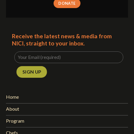
DONATE
Receive the latest news & media from
NICI, straight to your inbox.
Home
About
Program
Chefs