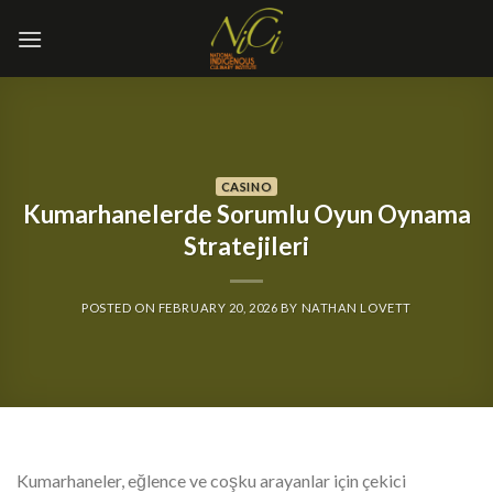
Skip
to
content
CASINO
Kumarhanelerde Sorumlu Oyun Oynama
Stratejileri
POSTED ON
FEBRUARY 20, 2026
BY
NATHAN LOVETT
Kumarhaneler, eğlence ve coşku arayanlar için çekici