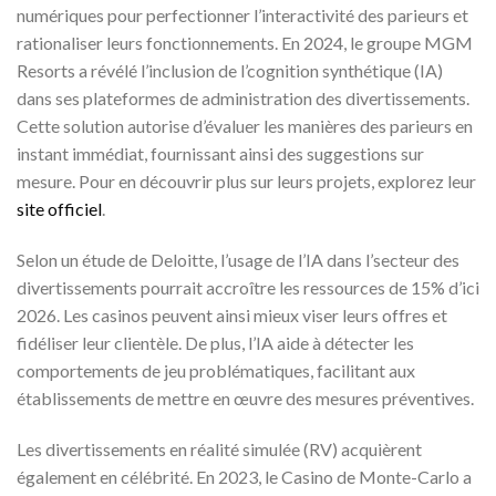
numériques pour perfectionner l’interactivité des parieurs et
rationaliser leurs fonctionnements. En 2024, le groupe MGM
Resorts a révélé l’inclusion de l’cognition synthétique (IA)
dans ses plateformes de administration des divertissements.
Cette solution autorise d’évaluer les manières des parieurs en
instant immédiat, fournissant ainsi des suggestions sur
mesure. Pour en découvrir plus sur leurs projets, explorez leur
site officiel
.
Selon un étude de Deloitte, l’usage de l’IA dans l’secteur des
divertissements pourrait accroître les ressources de 15% d’ici
2026. Les casinos peuvent ainsi mieux viser leurs offres et
fidéliser leur clientèle. De plus, l’IA aide à détecter les
comportements de jeu problématiques, facilitant aux
établissements de mettre en œuvre des mesures préventives.
Les divertissements en réalité simulée (RV) acquièrent
également en célébrité. En 2023, le Casino de Monte-Carlo a