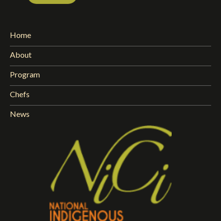
Home
About
Program
Chefs
News