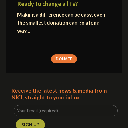
Ready to change a life?
Making a difference can be easy, even
the smallest donation can go a long
way...
DONATE
Receive the latest news & media from
NICI, straight to your inbox.