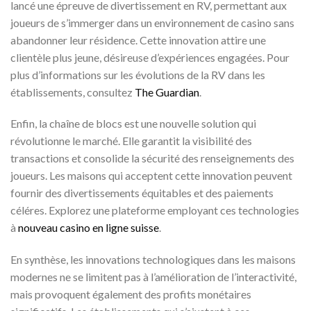
lancé une épreuve de divertissement en RV, permettant aux
joueurs de s’immerger dans un environnement de casino sans
abandonner leur résidence. Cette innovation attire une
clientèle plus jeune, désireuse d’expériences engagées. Pour
plus d’informations sur les évolutions de la RV dans les
établissements, consultez
The Guardian
.
Enfin, la chaîne de blocs est une nouvelle solution qui
révolutionne le marché. Elle garantit la visibilité des
transactions et consolide la sécurité des renseignements des
joueurs. Les maisons qui acceptent cette innovation peuvent
fournir des divertissements équitables et des paiements
céléres. Explorez une plateforme employant ces technologies
à
nouveau casino en ligne suisse
.
En synthèse, les innovations technologiques dans les maisons
modernes ne se limitent pas à l’amélioration de l’interactivité,
mais provoquent également des profits monétaires