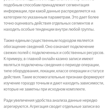
подобным способам принадлежит сегментация
информации, при какой данные распределяется на
категории по указанным параметрам. Это дает более
точно оценивать действия отдельных сегментов и
находить особые тенденции внутри любой группы.
Также единым существенным подходом является
обогащение сведений. Оно означает подключение
свежих полей с подключенных и собственных ресурсов.
К примеру, в главной онлайн казино записи имеют
являться подключены сведения о периоде операции,
типе оборудования, локации, классе операции и статусе
действия. Такие вспомогательные признаки формируют
изучение гораздо точным и дают находить зависимости,
которые не заметны при исходном комплекте.
Ради увеличения удобства анализа данные нередко
агрегируются. Агрегация сводит отдельные записи во