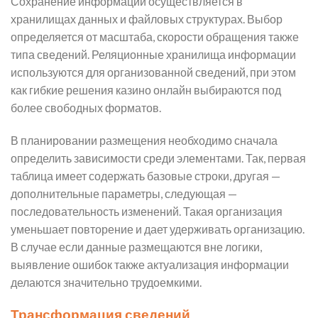
Сохранение информации осуществляется в
хранилищах данных и файловых структурах. Выбор
определяется от масштаба, скорости обращения также
типа сведений. Реляционные хранилища информации
используются для организованной сведений, при этом
как гибкие решения казино онлайн выбираются под
более свободных форматов.
В планировании размещения необходимо сначала
определить зависимости среди элементами. Так, первая
таблица имеет содержать базовые строки, другая —
дополнительные параметры, следующая —
последовательность изменений. Такая организация
уменьшает повторение и дает удерживать организацию.
В случае если данные размещаются вне логики,
выявление ошибок также актуализация информации
делаются значительно трудоемкими.
Трансформация сведений