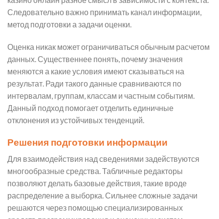
Следовательно важно принимать канал информации,
метод подготовки а задачи оценки.
Оценка никак может ограничиваться обычным расчетом
данных. Существеннее понять, почему значения
меняются а какие условия имеют сказываться на
результат. Ради такого данные сравниваются по
интервалам, группам, классам и частным событиям.
Данный подход помогает отделить единичные
отклонения из устойчивых тенденций.
Решения подготовки информации
Для взаимодействия над сведениями задействуются
многообразные средства. Табличные редакторы
позволяют делать базовые действия, такие вроде
распределение а выборка. Сильнее сложные задачи
решаются через помощью специализированных