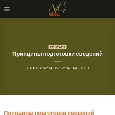
Skip
to
content
CONTACT
Принципы подготовки сведений
POSTED ON
MAY 14, 2026
BY
NATHAN LOVETT
Принципы подготовки сведений