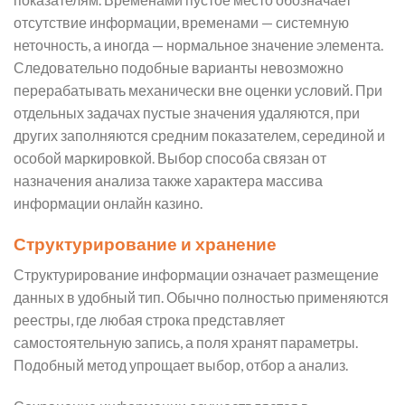
отсутствие информации, временами — системную
неточность, а иногда — нормальное значение элемента.
Следовательно подобные варианты невозможно
перерабатывать механически вне оценки условий. При
отдельных задачах пустые значения удаляются, при
других заполняются средним показателем, серединой и
особой маркировкой. Выбор способа связан от
назначения анализа также характера массива
информации онлайн казино.
Структурирование и хранение
Структурирование информации означает размещение
данных в удобный тип. Обычно полностью применяются
реестры, где любая строка представляет
самостоятельную запись, а поля хранят параметры.
Подобный метод упрощает выбор, отбор а анализ.