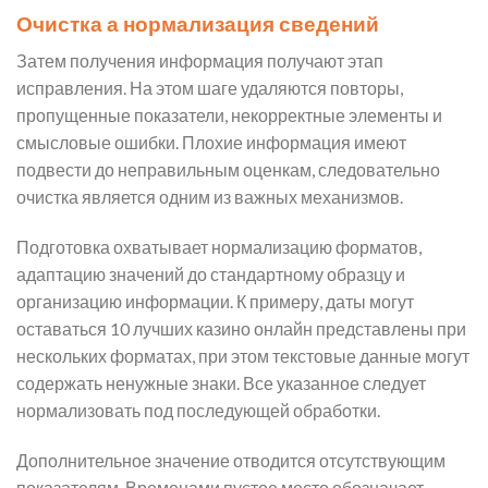
Очистка а нормализация сведений
Затем получения информация получают этап
исправления. На этом шаге удаляются повторы,
пропущенные показатели, некорректные элементы и
смысловые ошибки. Плохие информация имеют
подвести до неправильным оценкам, следовательно
очистка является одним из важных механизмов.
Подготовка охватывает нормализацию форматов,
адаптацию значений до стандартному образцу и
организацию информации. К примеру, даты могут
оставаться 10 лучших казино онлайн представлены при
нескольких форматах, при этом текстовые данные могут
содержать ненужные знаки. Все указанное следует
нормализовать под последующей обработки.
Дополнительное значение отводится отсутствующим
показателям. Временами пустое место обозначает