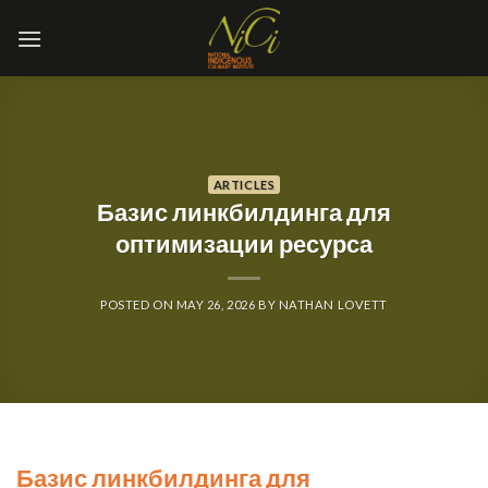
Skip
to
content
ARTICLES
Базис линкбилдинга для
оптимизации ресурса
POSTED ON
MAY 26, 2026
BY
NATHAN LOVETT
Базис линкбилдинга для