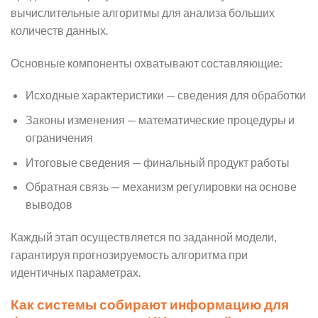
вычислительные алгоритмы для анализа больших
количеств данных.
Основные компоненты охватывают составляющие:
Исходные характеристики — сведения для обработки
Законы изменения — математические процедуры и
ограничения
Итоговые сведения — финальный продукт работы
Обратная связь — механизм регулировки на основе
выводов
Каждый этап осуществляется по заданной модели,
гарантируя прогнозируемость алгоритма при
идентичных параметрах.
Как системы собирают информацию для