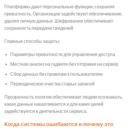
Платформы дают персональные функции, сохраняя
приватность. Организации задействуют обезличивание,
удаляя личную данные. Шифрование обеспечивает
сохранность передачи сведений.
Главные способы защиты:
Параметры приватности для управления доступа
Местная анализ на гаджете без отправки на сервер
Сбор данных без привязки к пользователям
Периодическое очистка старых записей
Прозрачность политик обеспечивает людям осознавать,
какая данные накапливается и для каких целей
задействуется в деятельности сервиса.
Когда системы ошибаются и почему это