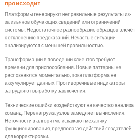
происходит
Платформы генерируют неправильные результаты из-
за изъянов обучающих сведений или ограничений
системы. Недостаточное разнообразие образцов влечёт
к отклонению предсказаний. Нечастые ситуации
анализируются с меньшей правильностью.
Трансформации в поведении клиентов требуют
времени для приспособления. Новые паттерны не
распознаются моментально, пока платформа не
аккумулирует данных. Противоречивые индикаторы
затрудняют выработку заключения.
Технические ошибки воздействуют на качество анализа
команд. Перенагрузка узлов замедляет вычисления.
Неточности в алгоритме искажают механику
функционирования, предполагая действий создателей
для корректировки.