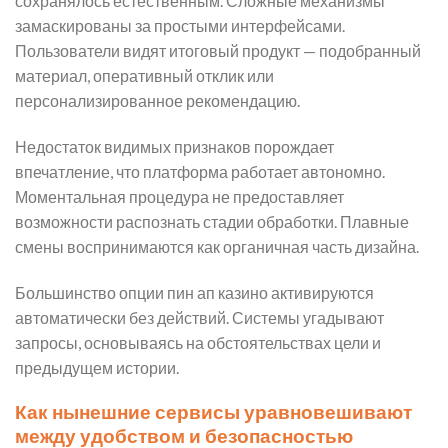
сохранялось естественным. Сложные механизмы
замаскированы за простыми интерфейсами.
Пользователи видят итоговый продукт — подобранный
материал, оперативный отклик или
персонализированное рекомендацию.
Недостаток видимых признаков порождает
впечатление, что платформа работает автономно.
Моментальная процедура не предоставляет
возможности распознать стадии обработки. Плавные
смены воспринимаются как органичная часть дизайна.
Большинство опции пин ап казино активируются
автоматически без действий. Системы угадывают
запросы, основываясь на обстоятельствах цели и
предыдущем истории.
Как нынешние сервисы уравновешивают
между удобством и безопасностью