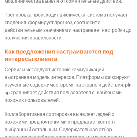
мошенничества выявляют сомнительные действия.
Тренировка происходит циклически: система получает
сведения, формирует прогноз, соотносит с
действительным значением и настраивает настройки до
получения правильности.
Как предложения настраиваются под
интересы клиента
Сервисы исследуют историю коммуникации,
выстраивая модель интересов. Платформы фиксируют
изученные содержимое, время на экране и действия. pin
up сравнивает действия пользователя с шаблонами
похожих пользователей.
Коллаборативная сортировка выявляет людей с
похожими предпочтениями и предлагает контент,
выбранный остальным. Содержательная отбор
анализирует свойства просмотренных материалов и