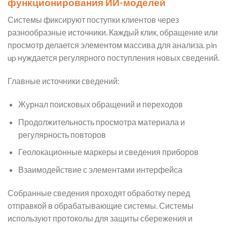
функционирования ИИ-моделей
Системы фиксируют поступки клиентов через
разнообразные источники. Каждый клик, обращение или
просмотр делается элементом массива для анализа. pin
up нуждается регулярного поступления новых сведений.
Главные источники сведений:
Журнал поисковых обращений и переходов
Продолжительность просмотра материала и
регулярность повторов
Геолокационные маркеры и сведения приборов
Взаимодействие с элементами интерфейса
Собранные сведения проходят обработку перед
отправкой в обрабатывающие системы. Системы
используют протоколы для защиты сбережения и