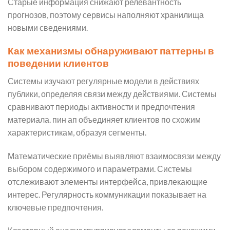
Старые информация снижают релевантность
прогнозов, поэтому сервисы наполняют хранилища
новыми сведениями.
Как механизмы обнаруживают паттерны в
поведении клиентов
Системы изучают регулярные модели в действиях
публики, определяя связи между действиями. Системы
сравнивают периоды активности и предпочтения
материала. пин ап объединяет клиентов по схожим
характеристикам, образуя сегменты.
Математические приёмы выявляют взаимосвязи между
выбором содержимого и параметрами. Системы
отслеживают элементы интерфейса, привлекающие
интерес. Регулярность коммуникации показывает на
ключевые предпочтения.