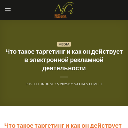
Skip
to
content
MEDIA
Что такое таргетинг и как он действует
в электронной рекламной
деятельности
POSTED ON
JUNE 15, 2026
BY
NATHAN LOVETT
Что такое таргетинг и как он действует