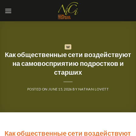
Skip
to
content
W
Как общественные сети воздействуют
на самовосприятию подростков и
старших
POSTED ON
JUNE 15, 2026
BY
NATHAN LOVETT
Как общественные сети воздействуют