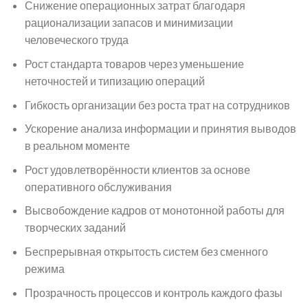
Снижение операционных затрат благодаря
рационализации запасов и минимизации
человеческого труда
Рост стандарта товаров через уменьшение
неточностей и типизацию операций
Гибкость организации без роста трат на сотрудников
Ускорение анализа информации и принятия выводов
в реальном моменте
Рост удовлетворённости клиентов за основе
оперативного обслуживания
Высвобождение кадров от монотонной работы для
творческих заданий
Беспрерывная открытость систем без сменного
режима
Прозрачность процессов и контроль каждого фазы