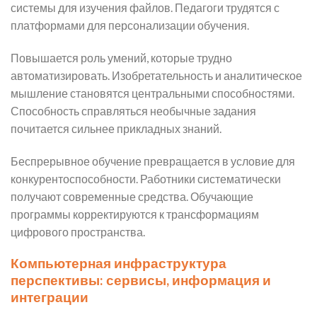
системы для изучения файлов. Педагоги трудятся с
платформами для персонализации обучения.
Повышается роль умений, которые трудно
автоматизировать. Изобретательность и аналитическое
мышление становятся центральными способностями.
Способность справляться необычные задания
почитается сильнее прикладных знаний.
Беспрерывное обучение превращается в условие для
конкурентоспособности. Работники систематически
получают современные средства. Обучающие
программы корректируются к трансформациям
цифрового пространства.
Компьютерная инфраструктура
перспективы: сервисы, информация и
интеграции