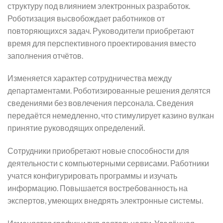
структуру под влиянием электронных разработок.
Роботизация высвобождает работников от
повторяющихся задач. Руководители приобретают
время для перспективного проектирования вместо
заполнения отчётов.
Изменяется характер сотрудничества между
департаментами. Роботизированные решения делятся
сведениями без вовлечения персонала. Сведения
передаётся немедленно, что стимулирует казино вулкан
принятие руководящих определений.
Сотрудники приобретают новые способности для
деятельности с компьютерными сервисами. Работники
учатся конфигурировать программы и изучать
информацию. Повышается востребованность на
экспертов, умеющих внедрять электронные системы.