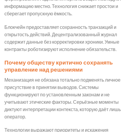
информацию местно. Технология снижает простои и
сберегает пропускную ёмкость.
Блокчейн предоставляет сохранность транзакций и
открытость действий. Децентрализованный журнал
содержит данные без корректировки хроники. Умные
контракты роботизируют исполнение обязательств.
Почему обществу критично сохранять
управление над решениями
Механизация не обязана тотально подменять личное
присутствие в принятии выводов. Системы
функционируют по установленным законам и не
учитывают этические факторы. Серьёзные моменты
диктуют интерпретации контекста, которую даёт лишь
оператор.
Технологии выражают приоритеты и искажения