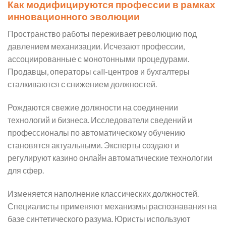
Как модифицируются профессии в рамках
инновационного эволюции
Пространство работы переживает революцию под
давлением механизации. Исчезают профессии,
ассоциированные с монотонными процедурами.
Продавцы, операторы call-центров и бухгалтеры
сталкиваются с снижением должностей.
Рождаются свежие должности на соединении
технологий и бизнеса. Исследователи сведений и
профессионалы по автоматическому обучению
становятся актуальными. Эксперты создают и
регулируют казино онлайн автоматические технологии
для сфер.
Изменяется наполнение классических должностей.
Специалисты применяют механизмы распознавания на
базе синтетического разума. Юристы используют