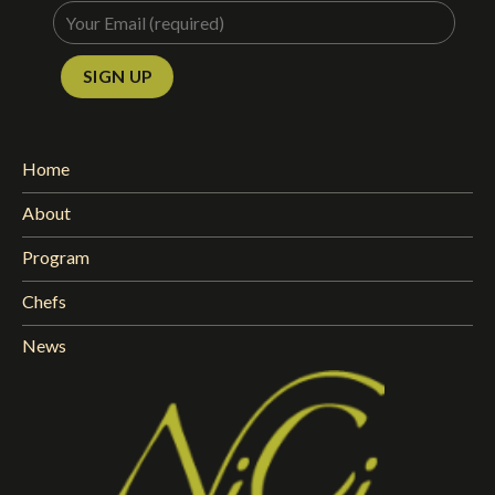
Home
About
Program
Chefs
News