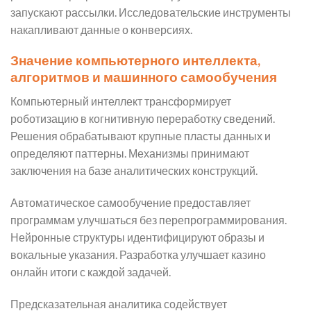
запускают рассылки. Исследовательские инструменты
накапливают данные о конверсиях.
Значение компьютерного интеллекта,
алгоритмов и машинного самообучения
Компьютерный интеллект трансформирует
роботизацию в когнитивную переработку сведений.
Решения обрабатывают крупные пласты данных и
определяют паттерны. Механизмы принимают
заключения на базе аналитических конструкций.
Автоматическое самообучение предоставляет
программам улучшаться без перепрограммирования.
Нейронные структуры идентифицируют образы и
вокальные указания. Разработка улучшает казино
онлайн итоги с каждой задачей.
Предсказательная аналитика содействует