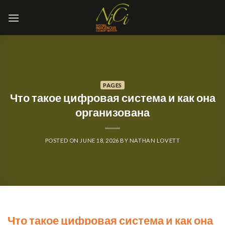
Skip
to
content
PAGES
Что такое цифровая система и как она
организована
POSTED ON
JUNE 18, 2026
BY
NATHAN LOVETT
Что такое цифровая система и как она