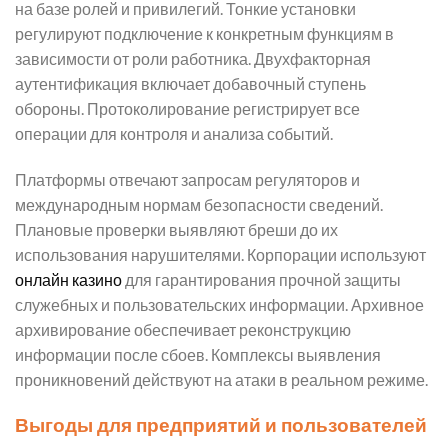
на базе ролей и привилегий. Тонкие установки
регулируют подключение к конкретным функциям в
зависимости от роли работника. Двухфакторная
аутентификация включает добавочный ступень
обороны. Протоколирование регистрирует все
операции для контроля и анализа событий.
Платформы отвечают запросам регуляторов и
международным нормам безопасности сведений.
Плановые проверки выявляют бреши до их
использования нарушителями. Корпорации используют
онлайн казино
для гарантирования прочной защиты
служебных и пользовательских информации. Архивное
архивирование обеспечивает реконструкцию
информации после сбоев. Комплексы выявления
проникновений действуют на атаки в реальном режиме.
Выгоды для предприятий и пользователей