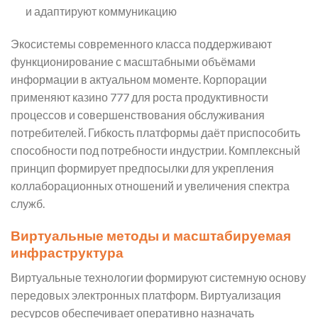
и адаптируют коммуникацию
Экосистемы современного класса поддерживают
функционирование с масштабными объёмами
информации в актуальном моменте. Корпорации
применяют казино 777 для роста продуктивности
процессов и совершенствования обслуживания
потребителей. Гибкость платформы даёт приспособить
способности под потребности индустрии. Комплексный
принцип формирует предпосылки для укрепления
коллаборационных отношений и увеличения спектра
служб.
Виртуальные методы и масштабируемая
инфраструктура
Виртуальные технологии формируют системную основу
передовых электронных платформ. Виртуализация
ресурсов обеспечивает оперативно назначать