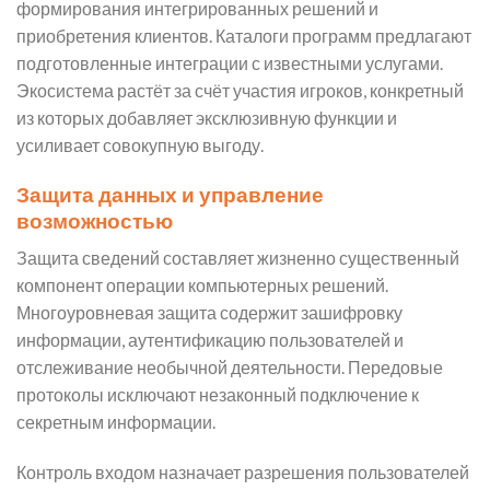
формирования интегрированных решений и
приобретения клиентов. Каталоги программ предлагают
подготовленные интеграции с известными услугами.
Экосистема растёт за счёт участия игроков, конкретный
из которых добавляет эксклюзивную функции и
усиливает совокупную выгоду.
Защита данных и управление
возможностью
Защита сведений составляет жизненно существенный
компонент операции компьютерных решений.
Многоуровневая защита содержит зашифровку
информации, аутентификацию пользователей и
отслеживание необычной деятельности. Передовые
протоколы исключают незаконный подключение к
секретным информации.
Контроль входом назначает разрешения пользователей