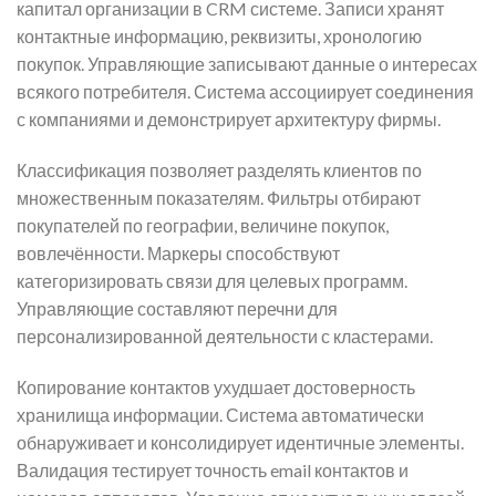
капитал организации в CRM системе. Записи хранят
контактные информацию, реквизиты, хронологию
покупок. Управляющие записывают данные о интересах
всякого потребителя. Система ассоциирует соединения
с компаниями и демонстрирует архитектуру фирмы.
Классификация позволяет разделять клиентов по
множественным показателям. Фильтры отбирают
покупателей по географии, величине покупок,
вовлечённости. Маркеры способствуют
категоризировать связи для целевых программ.
Управляющие составляют перечни для
персонализированной деятельности с кластерами.
Копирование контактов ухудшает достоверность
хранилища информации. Система автоматически
обнаруживает и консолидирует идентичные элементы.
Валидация тестирует точность email контактов и