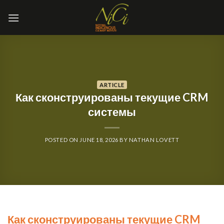
Skip
to
content
ARTICLE
Как сконструированы текущие CRM
системы
POSTED ON
JUNE 18, 2026
BY
NATHAN LOVETT
Как сконструированы текущие CRM