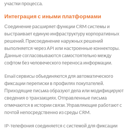
участки процесса.
Интеграция с иными платформами
Соединение расширяет функции CRM системы и
выстраивает единую инфраструктуру корпоративных
решений. Присоединение наружных решений
выполняется через API или настроенные коннекторы.
Данные согласовываются самостоятельно между
софтом без человеческого переноса информации.
Email сервисы объединяются для автоматического
фиксации переписки в профилях покупателей.
Приходящие письма образуют дела или модифицируют
сведения о транзакциях. Отправленные письма
отмечаются в истории связи. Управляющие работают с
почтой непосредственно из среды CRM.
IP-телефония соединяется с системой для фиксации