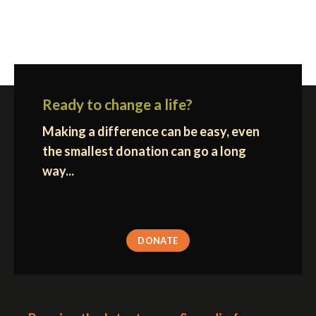
Ready to change a life?
Making a difference can be easy, even
the smallest donation can go a long
way...
DONATE