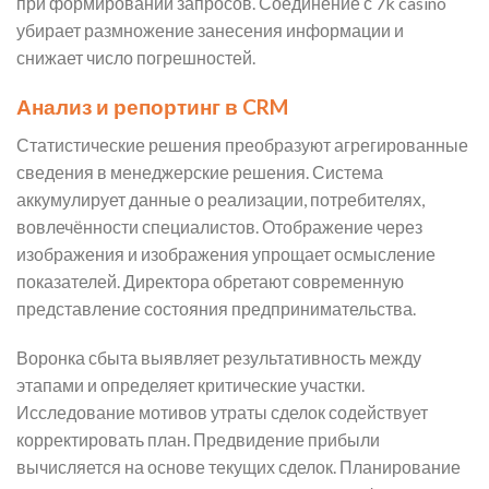
при формировании запросов. Соединение с 7k casino
убирает размножение занесения информации и
снижает число погрешностей.
Анализ и репортинг в CRM
Статистические решения преобразуют агрегированные
сведения в менеджерские решения. Система
аккумулирует данные о реализации, потребителях,
вовлечённости специалистов. Отображение через
изображения и изображения упрощает осмысление
показателей. Директора обретают современную
представление состояния предпринимательства.
Воронка сбыта выявляет результативность между
этапами и определяет критические участки.
Исследование мотивов утраты сделок содействует
корректировать план. Предвидение прибыли
вычисляется на основе текущих сделок. Планирование