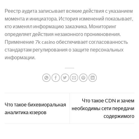
Реестр аудита записывает всякие действия с указанием
момента и инициатора. История изменений показывает,
кто изменял информацию заказчика. Мониторинг
определяет действия незаконного проникновения.
Применение 7k casino обеспечивает согласованность
стандартам регулирования о защите персональных
информации.
Что такое CDN и зачем
Что такое бихевиоральная
необходимы сети передачи
аналитика юзеров
содержимого