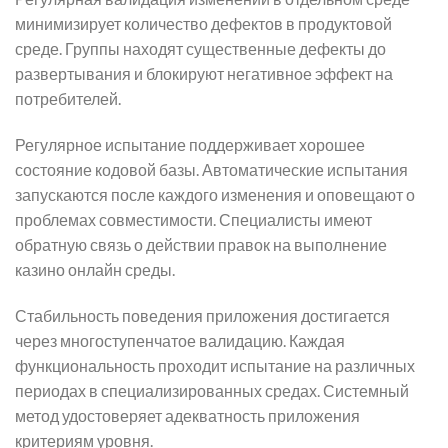
минимизирует количество дефектов в продуктовой
среде. Группы находят существенные дефекты до
развертывания и блокируют негативное эффект на
потребителей.
Регулярное испытание поддерживает хорошее
состояние кодовой базы. Автоматические испытания
запускаются после каждого изменения и оповещают о
проблемах совместимости. Специалисты имеют
обратную связь о действии правок на выполнение
казино онлайн среды.
Стабильность поведения приложения достигается
через многоступенчатое валидацию. Каждая
функциональность проходит испытание на различных
периодах в специализированных средах. Системный
метод удостоверяет адекватность приложения
критериям уровня.