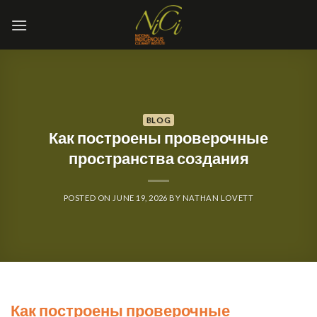
Skip
to
content
BLOG
Как построены проверочные
пространства создания
POSTED ON
JUNE 19, 2026
BY
NATHAN LOVETT
Как построены проверочные