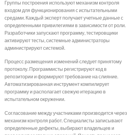
Группы построения используют механизм контроля
входом для функционирования с испытательными
средами. Каждый эксперт получает учетные данные с
определенными привилегиями в зависимости от роли.
Разработчики запускают программу, тестировщики
активируют тесты, системные администраторы
администрируют системой.
Процесс размещения изменений следует принятому
протоколу. Программисты регистрируют код в
репозитории и формируют требование на слияние.
Автоматизированная инструмент компилирует
программу и располагает свежую итерацию в
испытательном окружении.
Согласование между участниками производится через
механизм контроля работ. Специалисты записывают
определенные дефекты, выбирают владельцев и