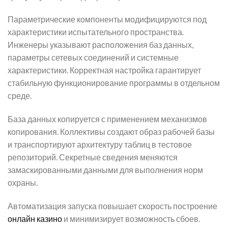
Параметрические компоненты модифицируются под
характеристики испытательного пространства.
Инженеры указывают расположения баз данных,
параметры сетевых соединений и системные
характеристики. Корректная настройка гарантирует
стабильную функционирование программы в отдельном
среде.
База данных копируется с применением механизмов
копирования. Коллективы создают образ рабочей базы
и транспортируют архитектуру таблиц в тестовое
репозиторий. Секретные сведения меняются
замаскированными данными для выполнения норм
охраны.
Автоматизация запуска повышает скорость построение
онлайн казино
и минимизирует возможность сбоев.