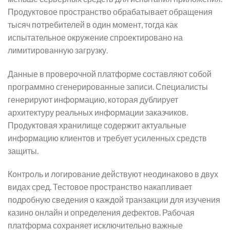
Продуктовое пространство обрабатывает обращения
тысяч потребителей в один момент, тогда как
испытательное окружение спроектировано на
лимитированную загрузку.
Данные в проверочной платформе составляют собой
программно сгенерированные записи. Специалисты
генерируют информацию, которая дублирует
архитектуру реальных информации заказчиков.
Продуктовая хранилище содержит актуальные
информацию клиентов и требует усиленных средств
защиты.
Контроль и логирование действуют неодинаково в двух
видах сред. Тестовое пространство накапливает
подробную сведения о каждой транзакции для изучения
казино онлайн и определения дефектов. Рабочая
платформа сохраняет исключительно важные