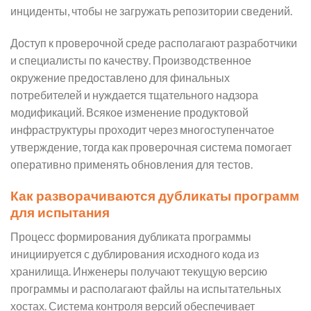
инциденты, чтобы не загружать репозитории сведений.
Доступ к проверочной среде располагают разработчики
и специалисты по качеству. Производственное
окружение предоставлено для финальных
потребителей и нуждается тщательного надзора
модификаций. Всякое изменение продуктовой
инфраструктуры проходит через многоступенчатое
утверждение, тогда как проверочная система помогает
оперативно применять обновления для тестов.
Как разворачиваются дубликаты программ
для испытания
Процесс формирования дубликата программы
инициируется с дублирования исходного кода из
хранилища. Инженеры получают текущую версию
программы и располагают файлы на испытательных
хостах. Система контроля версий обеспечивает