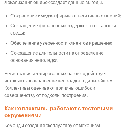
Локализация ошибок создает данные выгоды:
Сохранение имиджа фирмы от негативных мнений;
Сокращение финансовых издержек от остановки
среды;
Обеспечение уверенности клиентов к решению;
Сокращение длительности на определение
основания неполадки.
Регистрация изолированных багов содействует
исключить возвращение неполадок в дальнейшем.
Коллективы оценивают причины ошибок и
совершенствуют подходы построения.
Как коллективы работают с тестовыми
окружениями
Команды создания эксплуатируют механизм