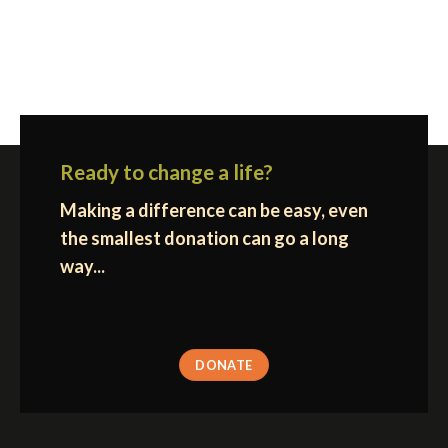
Ready to change a life?
Making a difference can be easy, even
the smallest donation can go a long
way...
DONATE