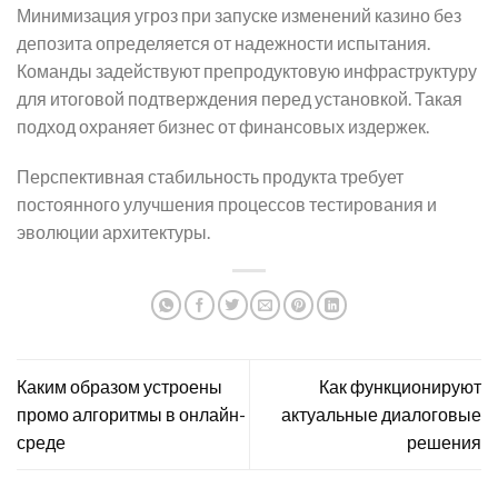
Минимизация угроз при запуске изменений казино без
депозита определяется от надежности испытания.
Команды задействуют препродуктовую инфраструктуру
для итоговой подтверждения перед установкой. Такая
подход охраняет бизнес от финансовых издержек.
Перспективная стабильность продукта требует
постоянного улучшения процессов тестирования и
эволюции архитектуры.
Каким образом устроены
Как функционируют
промо алгоритмы в онлайн-
актуальные диалоговые
среде
решения