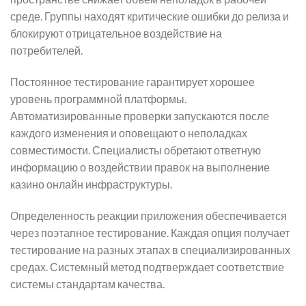
среде. Группы находят критические ошибки до релиза и
блокируют отрицательное воздействие на
потребителей.
Постоянное тестирование гарантирует хорошее
уровень программной платформы.
Автоматизированные проверки запускаются после
каждого изменения и оповещают о неполадках
совместимости. Специалисты обретают ответную
информацию о воздействии правок на выполнение
казино онлайн инфраструктуры.
Определенность реакции приложения обеспечивается
через поэтапное тестирование. Каждая опция получает
тестирование на разных этапах в специализированных
средах. Системный метод подтверждает соответствие
системы стандартам качества.