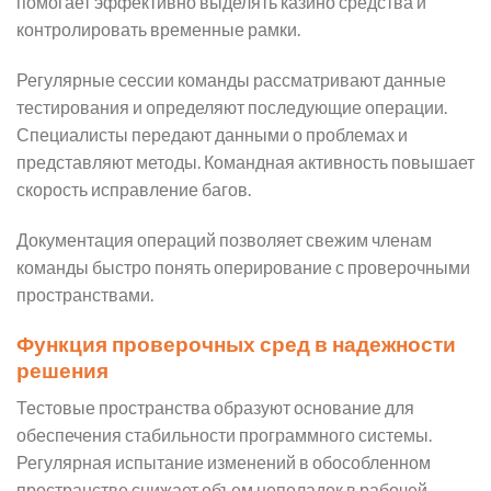
помогает эффективно выделять казино средства и
контролировать временные рамки.
Регулярные сессии команды рассматривают данные
тестирования и определяют последующие операции.
Специалисты передают данными о проблемах и
представляют методы. Командная активность повышает
скорость исправление багов.
Документация операций позволяет свежим членам
команды быстро понять оперирование с проверочными
пространствами.
Функция проверочных сред в надежности
решения
Тестовые пространства образуют основание для
обеспечения стабильности программного системы.
Регулярная испытание изменений в обособленном
пространстве снижает объем неполадок в рабочей