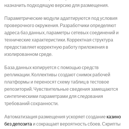
назначить подходящую версию для размещения.
Параметрические модули адаптируются под условия
проверочного окружения. Разработчики определяют
адреса баз данных, параметры сетевых соединений и
технические характеристики. Корректная структура
предоставляет корректную работу приложения в
изолированном среде.
База данных копируется с помощью средств
репликации. Коллективы создают снимок рабочей
платформы и переносят схему таблиц в тестовое
репозиторий. Чувствительные сведения замещаются
синтетическими параметрами для следования
требований сохранности.
Автоматизация размещения ускоряет создание
казино
без депозита
и сокращает вероятность сбоев. Скрипты