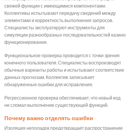
свежей функции с имеющимися компонентами.
Коллективы испытывают передачу сведений между
элементами и корректность выполнения запросов.
Специалисты эксплуатируют инструменты для
симуляции разнообразных последовательностей казино
функционирования.
Функциональное проверка проводится с точки зрения
конечного пользователя. Специалисты воспроизводят
обычные варианты работы и испытывают соответствие
данных прогнозам. Коллектив записывает
обнаруженные ошибки для исправления.
Регрессионное проверка обеспечивает, что новый код
не сломал выполнение существующей функций.
Почему важно отделять ошибки
Изоляция неполадок предотвращает распространение