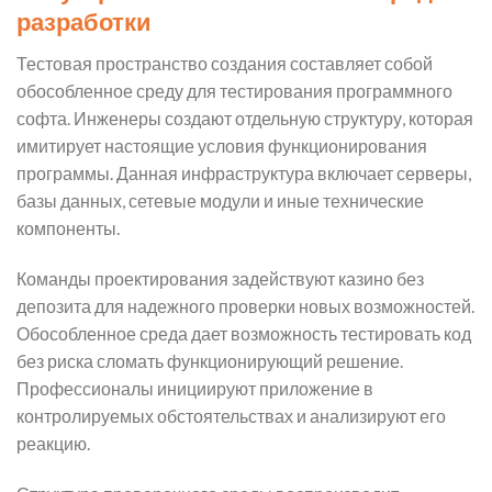
разработки
Тестовая пространство создания составляет собой
обособленное среду для тестирования программного
софта. Инженеры создают отдельную структуру, которая
имитирует настоящие условия функционирования
программы. Данная инфраструктура включает серверы,
базы данных, сетевые модули и иные технические
компоненты.
Команды проектирования задействуют казино без
депозита для надежного проверки новых возможностей.
Обособленное среда дает возможность тестировать код
без риска сломать функционирующий решение.
Профессионалы инициируют приложение в
контролируемых обстоятельствах и анализируют его
реакцию.