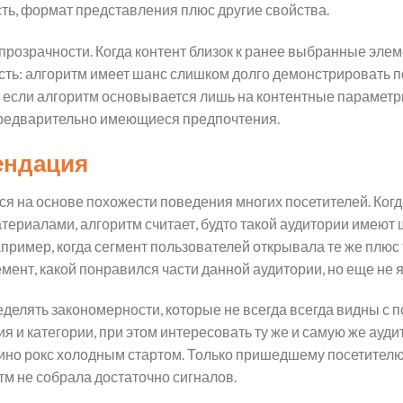
сть, формат представления плюс другие свойства.
 прозрачности. Когда контент близок к ранее выбранные эле
ость: алгоритм имеет шанс слишком долго демонстрировать по
 если алгоритм основывается лишь на контентные параметры
предварительно имеющиеся предпочтения.
ендация
 на основе похожести поведения многих посетителей. Когд
териалами, алгоритм считает, будто такой аудитории имеют
апример, когда сегмент пользователей открывала те же плю
ент, какой понравился части данной аудитории, но еще не 
делять закономерности, которые не всегда всегда видны с 
ия и категории, при этом интересовать ту же и самую же ау
зино рокс холодным стартом. Только пришедшему посетителю
тм не собрала достаточно сигналов.