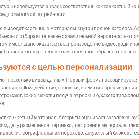
ктуры используется анализ соответствия: как конкретный ко
редполагаемой потребности.
 выводит хаотичные материалы внутри полной каталога. Ал
бъекты и отбирает те, какие с значительной вероятностью по
м имеет шанс оказаться воспроизведение видео, ради иной —
 добавление к сохраненное или окончание образовательного 
ьзуются с целью персонализации
т несколько видов данных. Первый формат ассоциируется с
вления, follow-действия, пропуски, время воспроизведения,
отражают, какие сюжеты получают реакцию, какого типа элем
е.
 конкретный материал. Алгоритм оценивает заголовки, рубр
жим, дату размещения, картинки, построение материала плюс
тивности, география, канал перехода, актуальный блок систе