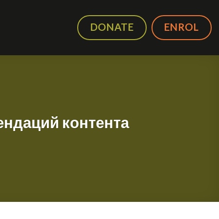
DONATE
ENROL
ендаций контента