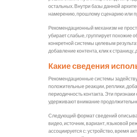
остальных. Внутри базы данной архите
намерению, прошлому сценарию или п
Рекомендационный механизм не просто
убирает слабые, группирует похожие о
конкретной системы целевым результато
добавление контента, клик к страницу,
Какие сведения испол
Рекомендационные системы задействую
положительные реакции, реплики, доба
периодичность контакта. Эти признаки 
удерживают внимание продолжительне
Следующий формат сведений описывает
видео, источник, вариант, языковой ре
ассоциируется с: устройство, время ак