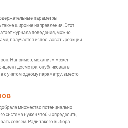
содержательные параметры,
 а также широкие направления. Этот
ватает журнала поведения, можно
ками, получается использовать реакции
орон. Например, механизм может
фициент досмотра, опубликован в
е с учетом одному параметру, вместо
лов
подобрала множество потенциально
го система нужен чтобы определить,
овать совсем. Ради такого выбора