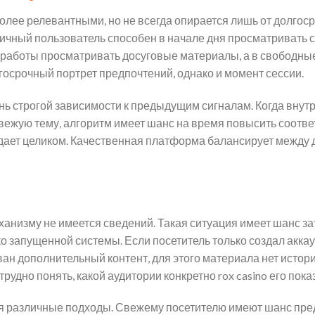
олее релевантными, но не всегда опирается лишь от долгос
тичный пользователь способен в начале дня просматривать 
работы просматривать досуговые материалы, а в свободные 
госрочный портрет предпочтений, однако и момент сессии.
ь строгой зависимости к предыдущим сигналам. Когда внутр
вежую тему, алгоритм имеет шанс на время повысить соотв
адает целиком. Качественная платформа балансирует между
анизму не имеется сведений. Такая ситуация имеет шанс з
ко запущенной системы. Если посетитель только создал акка
ван дополнительный контент, для этого материала нет истор
рудно понять, какой аудитории конкретно rox casino его пока
 различные подходы. Свежему посетителю имеют шанс пре