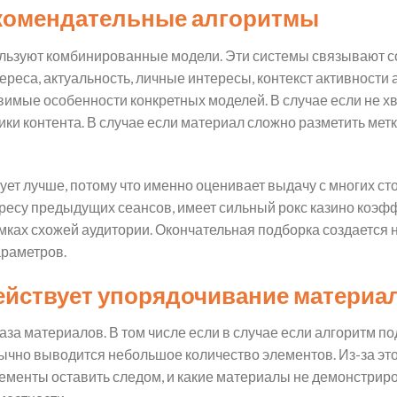
комендательные алгоритмы
ользуют комбинированные модели. Эти системы связывают 
ереса, актуальность, личные интересы, контекст активности
вимые особенности конкретных моделей. В случае если не х
ики контента. В случае если материал сложно разметить мет
ет лучше, потому что именно оценивает выдачу с многих ст
ересу предыдущих сеансов, имеет сильный рокс казино коэф
ках схожей аудитории. Окончательная подборка создается н
араметров.
ействует упорядочивание материа
за материалов. В том числе если в случае если алгоритм 
ычно выводится небольшое количество элементов. Из-за это
элементы оставить следом, и какие материалы не демонстрир