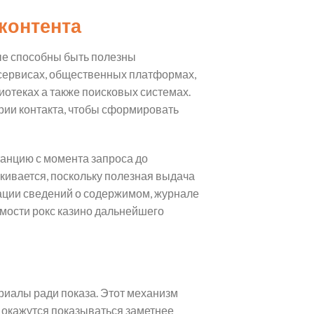
контента
ые способны быть полезны
-сервисах, общественных платформах,
отеках а также поисковых системах.
арии контакта, чтобы сформировать
танцию с момента запроса до
ркивается, поскольку полезная выдача
ации сведений о содержимом, журнале
емости рокс казино дальнейшего
риалы ради показа. Этот механизм
ки окажутся показываться заметнее