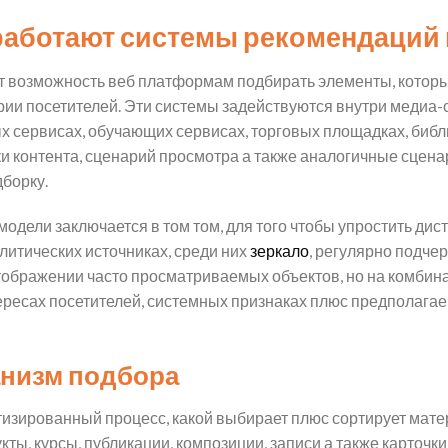
работают системы рекомендаций 
 возможность веб платформам подбирать элементы, котор
рии посетителей. Эти системы задействуются внутри медиа
 сервисах, обучающих сервисах, торговых площадках, библи
ки контента, сценарий просмотра а также аналогичные сцен
борку.
дели заключается в том том, для того чтобы упростить дис
итических источниках, среди них
зеркало
, регулярно подче
отображении часто просматриваемых объектов, но на комбин
ересах посетителей, системных признаках плюс предполага
анизм подбора
изированный процесс, какой выбирает плюс сортирует мате
укты, курсы, публикации, композиции, записи а также карточ