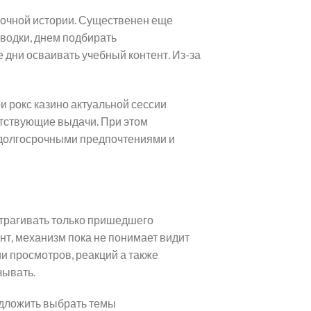
рочной истории. Существенен еще
сводки, днем подбирать
дни осваивать учебный контент. Из-за
и рокс казино актуальной сессии
етствующие выдачи. При этом
 долгосрочными предпочтениями и
атрагивать только пришедшего
унт, механизм пока не понимает видит
ии просмотров, реакций а также
зывать.
дложить выбрать темы