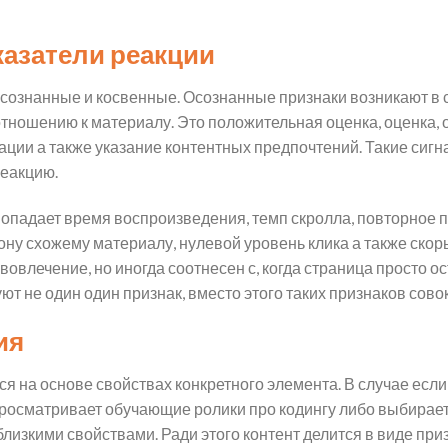
азатели реакции
сознанные и косвенные. Осознанные признаки возникают в с
тношению к материалу. Это положительная оценка, оценка,
ации а также указание контентных предпочтений. Такие сигн
реакцию.
попадает время воспроизведения, темп скролла, повторное 
у схожему материалу, нулевой уровень клика а также скорый
овлечение, но иногда соотнесен с, когда страница просто ос
 не один один признак, вместо этого таких признаков сово
ия
 на основе свойствах конкретного элемента. В случае если
осматривает обучающие ролики про кодингу либо выбирает 
лизкими свойствами. Ради этого контент делится в виде призн