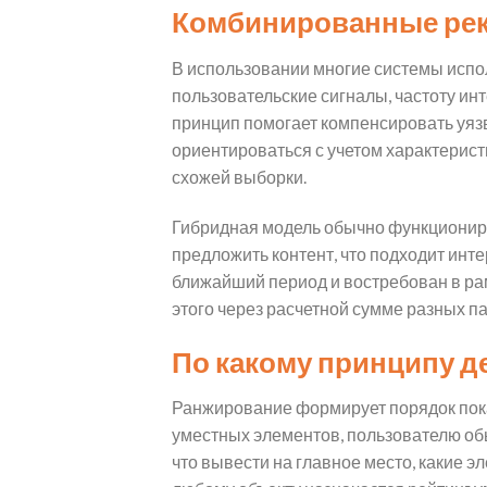
Комбинированные ре
В использовании многие системы исп
пользовательские сигналы, частоту инт
принцип помогает компенсировать уяз
ориентироваться с учетом характерист
схожей выборки.
Гибридная модель обычно функциониру
предложить контент, что подходит инт
ближайший период и востребован в рам
этого через расчетной сумме разных п
По какому принципу д
Ранжирование формирует порядок пока
уместных элементов, пользователю об
что вывести на главное место, какие 