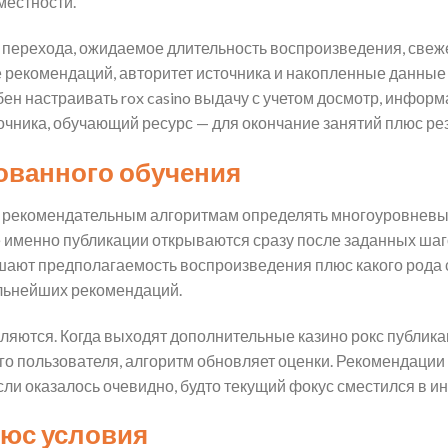
местности.
перехода, ожидаемое длительность воспроизведения, свеже
 рекомендаций, авторитет источника и накопленные данные
н настраивать rox casino выдачу с учетом досмотр, инфор
очника, обучающий ресурс — для окончание занятий плюс рез
ованного обучения
 рекомендательным алгоритмам определять многоуровневые
е именно публикации открываются сразу после заданных шаго
ышают предполагаемость воспроизведения плюс какого рода 
альнейших рекомендаций.
яются. Когда выходят дополнительные казино рокс публика
о пользователя, алгоритм обновляет оценки. Рекомендации
сли оказалось очевидно, будто текущий фокус сместился в ин
юс условия