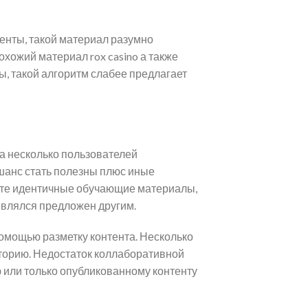
менты, такой материал разумно
хожий материал rox casino а также
, такой алгоритм слабее предлагает
а несколько пользователей
 шанс стать полезны плюс иные
с те идентичные обучающие материалы,
являлся предложен другим.
помощью разметку контента. Несколько
диторию. Недостаток коллаборативной
 или только опубликованному контенту