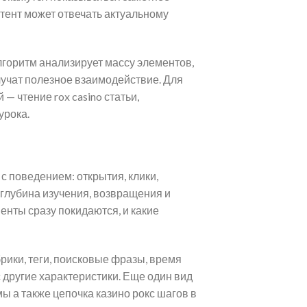
нтент может отвечать актуальному
горитм анализирует массу элементов,
лучат полезное взаимодействие. Для
 чтение rox casino статьи,
урока.
 поведением: открытия, клики,
 глубина изучения, возвращения и
енты сразу покидаются, и какие
ики, теги, поисковые фразы, время
 другие характеристики. Еще один вид
мы а также цепочка казино рокс шагов в