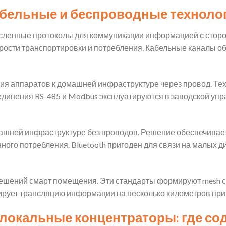
абельные и беспроводные техноло
сленные протоколы для коммуникации информацией с стор
орости транспортировки и потребления. Кабельные каналы о
ия аппаратов к домашней инфраструктуре через провод. Те
инения RS-485 и Modbus эксплуатируются в заводской управ
омашней инфраструктуре без проводов. Решение обеспечива
ого потребления. Bluetooth пригоден для связи на малых 
решений смарт помещения. Эти стандарты формируют mesh ст
ирует трансляцию информации на несколько километров при
локальные концентраторы: где со