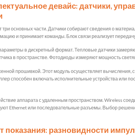
лектуальное девайс: датчики, упр
и
 три основных части. Датчики собирают сведения о материа
ацию и принимает команды. Блок связи реализует передач
раметры в дискретный формат. Тепловые датчики замеряют
чика в пространстве. Фотодиоды измеряют мощность светя
женной прошивкой. Этот модуль осуществляет вычисления, 
ллер способен включать исполнительные устройства или по
ствие аппарата с удаленным пространством. Wireless соеди
уют Ethernet или последовательные разъемы. Выбор решения
т показания: разновидности импу