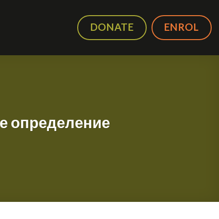
DONATE
ENROL
ое определение