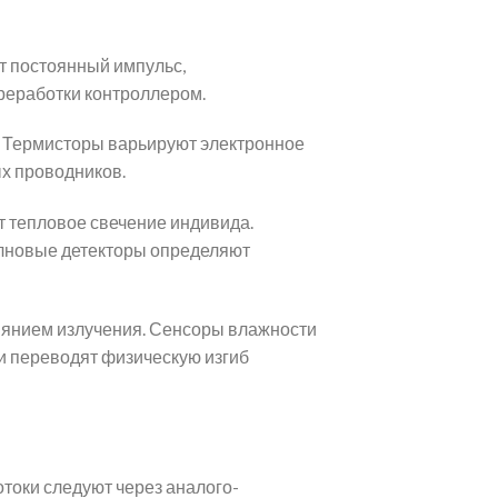
 постоянный импульс,
реработки контроллером.
 Термисторы варьируют электронное
х проводников.
т тепловое свечение индивида.
олновые детекторы определяют
янием излучения. Сенсоры влажности
и переводят физическую изгиб
отоки следуют через аналого-