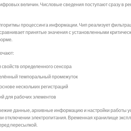
ифровых величин. Числовые сведения поступают сразу в ре
лгоритмы процессинга информации. Чип реализует фильтра
 сравнивает принятые значения с установленными критичес
форме.
ючают:
 свойств определенного сенсора
елённый темпоральный промежуток
 основе нескольких регистраций
й для рабочих элементов
вежие данные, архивные информацию и настройки работы у
и отключении электропитания. Временная хранилище экспл
еред пересылкой.