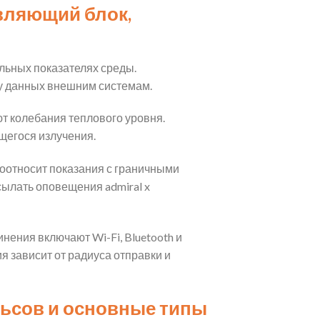
авляющий блок,
льных показателях среды.
у данных внешним системам.
 колебания теплового уровня.
щегося излучения.
соотносит показания с граничными
сылать оповещения admiral x
нения включают Wi-Fi, Bluetooth и
 зависит от радиуса отправки и
льсов и основные типы