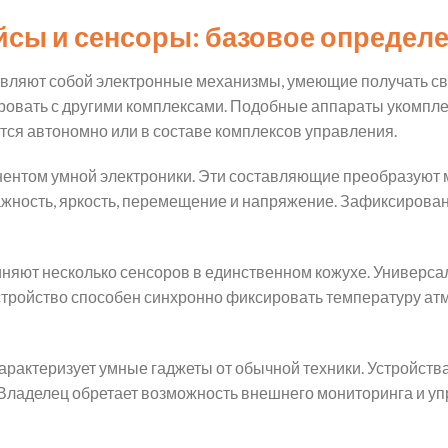
айсы и сенсоры: базовое определ
вляют собой электронные механизмы, умеющие получать св
овать с другими комплексами. Подобные аппараты укомпле
тся автономно или в составе комплексов управления.
ентом умной электроники. Эти составляющие преобразуют 
лажность, яркость, перемещение и напряжение. Зафиксирова
няют несколько сенсоров в единственном кожухе. Универса
тройство способен синхронно фиксировать температуру атм
арактеризует умные гаджеты от обычной техники. Устройст
 Владелец обретает возможность внешнего мониторинга и 