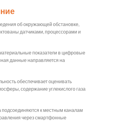
ение
едения об окружающей обстановке,
ктованы датчиками, процессорами и
материальные показатели в цифровые
нная данные направляется на
льность обеспечивает оценивать
осферы, содержание углекислого газа
ва подсоединяются к местным каналам
управления через смартфонные