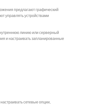
ложения предлагают графический
яют управлять устройствами
 внутреннюю линию или серверный
ния и настраивать запланированные
настраивать сетевые опции,