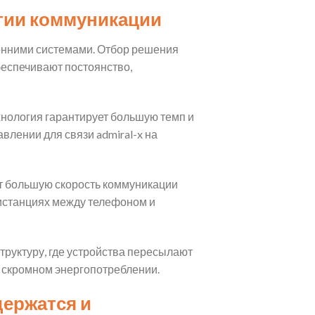
гии коммуникации
онними системами. Отбор решения
беспечивают постоянство,
хнология гарантирует большую темп и
лении для связи admiral-x на
ет большую скорость коммуникации
дистанциях между телефоном и
руктуру, где устройства пересылают
 скромном энергопотреблении.
держатся и