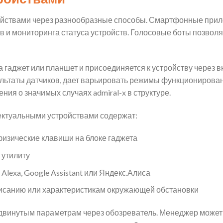
ойствами через разнообразные способы. Смартфонные при
 и мониторинга статуса устройств. Голосовые боты позвол
а гаджет или планшет и присоединяется к устройству через
ультаты датчиков, дает варьировать режимы функционирова
ния о значимых случаях admiral-x в структуре.
ктуальными устройствами содержат:
изические клавиши на блоке гаджета
 утилиту
Alexa, Google Assistant или Яндекс.Алиса
исанию или характеристикам окружающей обстановки
одвинутым параметрам через обозреватель. Менеджер может 