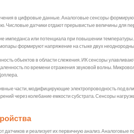
чения в цифровые данные. Аналоговые сенсоры формируют
ю. Числовые датчики отдают прерывистые величины для пе
ие импеданса или потенциала при повышении температуры.
Термопары формируют напряжение на стыке двух неоднородны
ность объектов в области слежения. ИК сенсоры улавливаю
даленность по времени отражения звуковой волны. Микров
Доплера.
ивные части, модифицирующие электропроводность под вли
ений через колебание емкости субстрата. Сенсоры нагрузк
тройства
т датчиков и реализует их первичную анализ. Аналоговые п