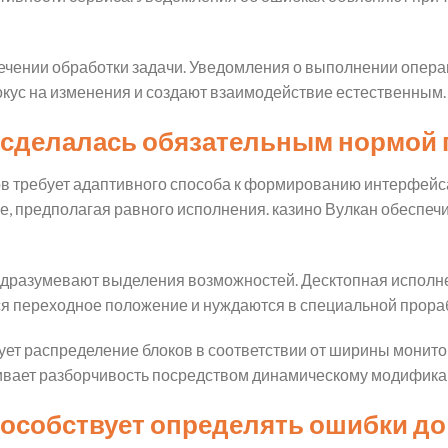
ечении обработки задачи. Уведомления о выполнении опер
ус на изменения и создают взаимодействие естественным.
 сделалась обязательным нормой
в требует адаптивного способа к формированию интерфейса
е, предполагая равного исполнения. казино Вулкан обеспеч
одразумевают выделения возможностей. Десктопная исполн
я переходное положение и нуждаются в специальной прораб
ет распределение блоков в соответствии от ширины монитор
ивает разборчивость посредством динамическому модифика
особствует определять ошибки до