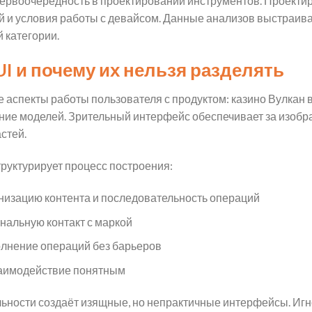
ервоочерёдность в проектировании инструментов. Проекти
й и условия работы с девайсом. Данные анализов выстраи
 категории.
UI и почему их нельзя разделять
 аспекты работы пользователя с продуктом: казино Вулкан 
ние моделей. Зрительный интерфейс обеспечивает за изоб
стей.
уктурирует процесс построения:
низацию контента и последовательность операций
нальную контакт с маркой
олнение операций без барьеров
заимодействие понятным
ьности создаёт изящные, но непрактичные интерфейсы. Иг