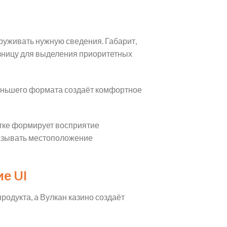
руживать нужную сведения. Габарит,
азницу для выделения приоритетных
меньшего формата создаёт комфортное
етке формирует восприятие
казывать местоположение
е UI
одукта, а Вулкан казино создаёт