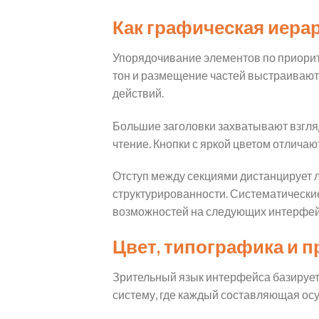
Как графическая иера
Упорядочивание элементов по приорит
тон и размещение частей выстраивают
действий.
Большие заголовки захватывают взгля
чтение. Кнопки с яркой цветом отлича
Отступ между секциями дистанцирует л
структурированности. Систематически
возможностей на следующих интерфей
Цвет, типографика и 
Зрительный язык интерфейса базирует
систему, где каждый составляющая ос