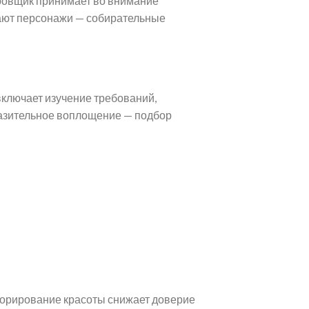
ровщик принимает во внимание
вают персонажи — собирательные
включает изучение требований,
разительное воплощение — подбор
норирование красоты снижает доверие