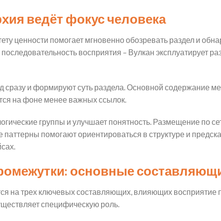
рхия ведёт фокус человека
ету ценности помогает мгновенно обозревать раздел и обна
 последовательность восприятия – Вулкан эксплуатирует р
д сразу и формируют суть раздела. Основной содержание 
ются на фоне менее важных ссылок.
огические группы и улучшает понятность. Размещение по с
е паттерны помогают ориентироваться в структуре и предс
сах.
промежутки: основные составляющи
ся на трех ключевых составляющих, влияющих восприятие пр
уществляет специфическую роль.