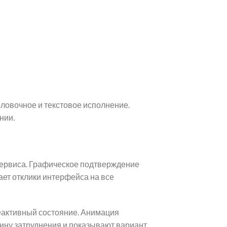
оловочное и текстовое исполнение.
нии.
сервиса. Графическое подтверждение
ет отклики интерфейса на все
еактивный состояние. Анимация
ину затруднения и показывают вариант