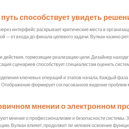
 путь способствует увидеть решен
через интерфейс раскрывает критические места в организа
ой — от входа до финала целевого задачи. Вулкан казино ре
 действия, тормозящие реализацию цели. Дизайнер находи
сация сценариев способствует специалистам оценить систем
еделения ключевых операций и этапов начала. Каждый фаза 
. Отображение формирует согласованное видение проблем 
рвичном мнении о электронном пр
ют мнение о профессионализме и безопасности системы. З
цию. Вулкан влияет, продолжит ли человек освоение функций