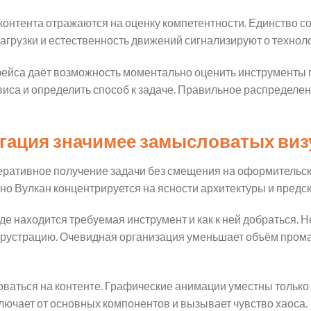
контента отражаются на оценку компетентности. Единство 
загрузки и естественность движений сигнализируют о технол
ейса даёт возможность моментально оценить инструменты п
иса и определить способ к задаче. Правильное распределен
игация значимее замысловатых ви
перативное получение задачи без смещения на оформитель
но Вулкан концентрируется на ясности архитектуры и предс
где находится требуемая инструмент и как к ней добраться
фрустрацию. Очевидная организация уменьшает объём пром
ваться на контенте. Графические анимации уместны только 
ючает от основных компонентов и вызывает чувство хаоса.