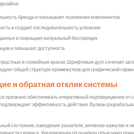
дизайна:
альность бренда и показывает положения компонентов
ость и создает последовательность усвоения
данных и сокращает визуальный беспорядок
кции и повышает доступность
трастные и спокойные краски. Шрифтовая дуэт сочетает заг
дуют общей структуре промежутков для графической гармо
ие и обратная отклик системы
се призвано обеспечивать оперативный подтверждение от 
подтверждает эффективность действия. Вулкан разрабатыва
ный состояние, наведение указателя, активное нажатие и н
тивности сервиса. Уведомления об ошибках объясняют прич