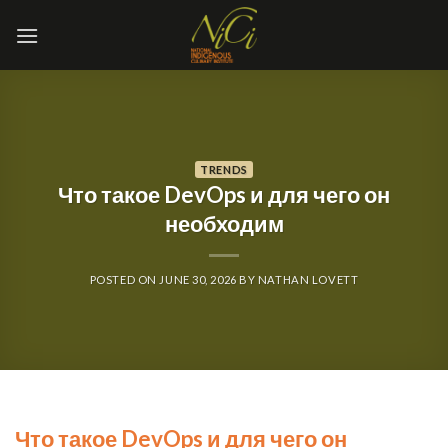
Skip
to
content
TRENDS
Что такое DevOps и для чего он
необходим
POSTED ON
JUNE 30, 2026
BY
NATHAN LOVETT
Что такое DevOps и для чего он