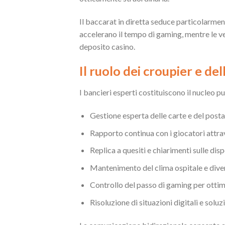
Il baccarat in diretta seduce particolarment
accelerano il tempo di gaming, mentre le v
deposito casino.
Il ruolo dei croupier e de
I bancieri esperti costituiscono il nucleo p
Gestione esperta delle carte e del post
Rapporto continua con i giocatori attra
Replica a quesiti e chiarimenti sulle disp
Mantenimento del clima ospitale e dive
Controllo del passo di gaming per ottimiz
Risoluzione di situazioni digitali e soluz