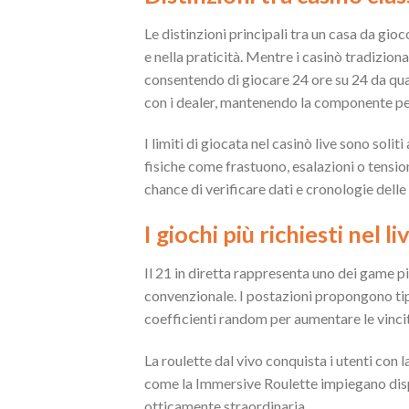
Le distinzioni principali tra un casa da gioc
e nella praticità. Mentre i casinò tradiziona
consentendo di giocare 24 ore su 24 da qua
con i dealer, mantenendo la componente pe
I limiti di giocata nel casinò live sono solit
fisiche come frastuono, esalazioni o tensio
chance di verificare dati e cronologie delle
I giochi più richiesti nel l
Il 21 in diretta rappresenta uno dei game p
convenzionale. I postazioni propongono tip
coefficienti random per aumentare le vincit
La roulette dal vivo conquista i utenti con 
come la Immersive Roulette impiegano dispo
otticamente straordinaria.