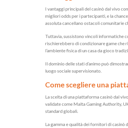
I vantaggi principali del casinò dal vivo co
migliori odds per i partecipanti, e la chan
assoluta cancellano ostacoli comunitarie ch
Tuttavia, sussistono vincoli informatiche c
rischierebbero di condizionare game che ri
l’ambiente fisica di un casa da gioco tradizi
Il dominio delle stati d’animo può dimostrar
luogo sociale supervisionato.
Come scegliere una piatta
La scelta di una piattaforma casinò dal vivo
validate come Malta Gaming Authority, UK 
standard globali.
La gamma e qualità dei fornitori di casinò 