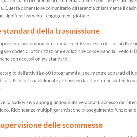
i partecipanti di comunicare immediatamente con i dealer attraver
. Questa dimensione comunitario differenzia chiaramente il casinò 
o significativamente l’engagement globale.
e standard della trasmissione
appresenta un componente cruciale per il successo del casinò live 
piegano codec di ottimizzazione evoluti che conservano la livello 
nche con accessi online standard.
taglio dell’attività a 60 fotogrammi al sec, mentre apparati di luc
edicati dislocati spazialmente abbassano la ritardo, consentendo un
.
livello audiovisivo appoggiandosi sulla velocità di accesso dell’ut
gioco. Ridondanze multipli garantiscono proseguimento funzionale a
 supervisione delle scommesse