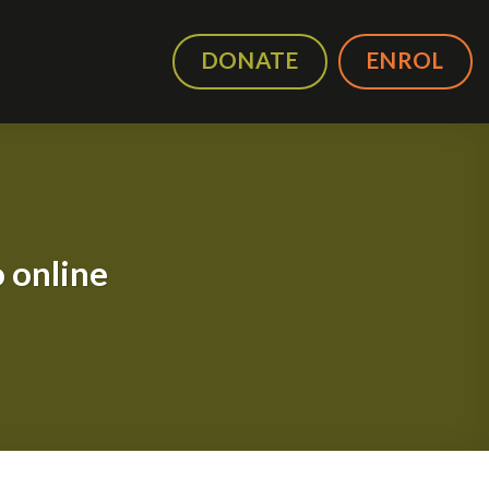
DONATE
ENROL
o online