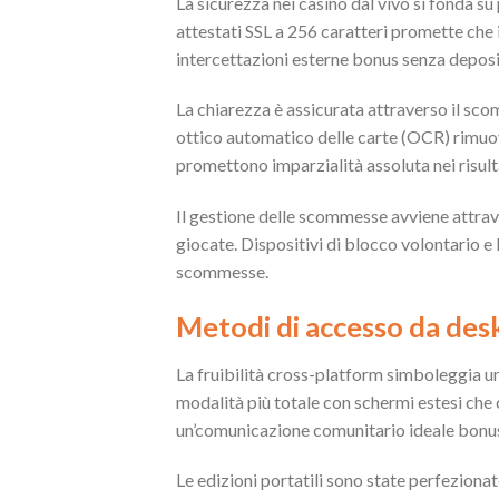
La sicurezza nei casinò dal vivo si fonda su 
attestati SSL a 256 caratteri promette che
intercettazioni esterne bonus senza deposi
La chiarezza è assicurata attraverso il sco
ottico automatico delle carte (OCR) rimuov
promettono imparzialità assoluta nei risult
Il gestione delle scommesse avviene attrave
giocate. Dispositivi di blocco volontario e 
scommesse.
Metodi di accesso da des
La fruibilità cross-platform simboleggia u
modalità più totale con schermi estesi che
un’comunicazione comunitario ideale bonus
Le edizioni portatili sono state perfeziona