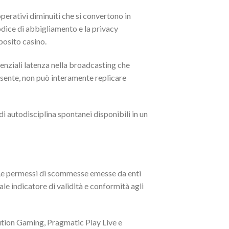
operativi diminuiti che si convertono in
odice di abbigliamento e la privacy
posito casino.
enziali latenza nella broadcasting che
sente, non può interamente replicare
di autodisciplina spontanei disponibili in un
i. Le permessi di scommesse emesse da enti
indicatore di validità e conformità agli
lution Gaming, Pragmatic Play Live e