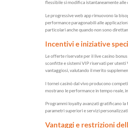
flessibile si modifica istantaneamente alle
Le progressive web app rimuovono la bisog
performance paragonabili alle applicazioni 
particolari anche quando non sono direttam
Incentivi e iniziative spec
Le offerte riservate per il live casino bon
sconfitte e sistemi VIP riservati per utenti
vantaggiosi, valutando il merito supplemen
I tornei casinò dal vivo producono competiz
mostrano le performance in tempo reale, in
Programmi loyalty avanzati gratificano la f
parametri superiori e servizi personalizzati
Vantaggi e restrizioni dell