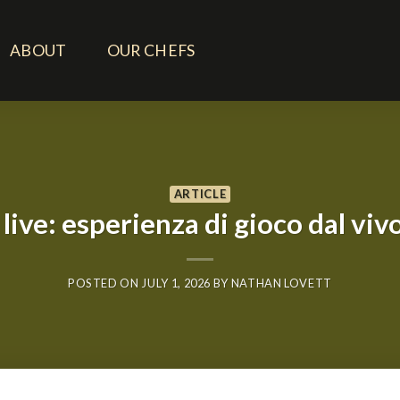
ABOUT
OUR CHEFS
ARTICLE
live: esperienza di gioco dal viv
POSTED ON
JULY 1, 2026
BY
NATHAN LOVETT