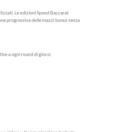
alizzati. Le edizioni Speed Baccarat
ione progressiva delle mazzi bonus senza
tise a ogni round di gioco: