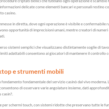
procedure criptati bellici che tutelano ogni operazione e scambio tra
 informazioni delicate come elementi bancari e personali restino 
to casino.
mmesse in diretta, dove ogni operazione è visibile e confermabile r
ono opportunità di imprecisioni umani, mentre creatori di numeri c
ati.
rso sistemi semplici che visualizzano distintamente soglie di tavolo
limiti adattabili consentono ai giocatori di mantenere il controllo c
ktop e strumenti mobili
n fondamento fondamentale del servizio casinò dal vivo moderna. L
 consentono di osservare varie angolature insieme, dati approfondi
 casin?.
te per schermi touch, con sistemi ridotte che preservano tutte le f