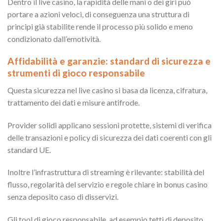
Dentro il live casino, la rapidità delle mani o dei giri può
portare a azioni veloci, di conseguenza una struttura di
principi già stabilite rende il processo più solido e meno
condizionato dall’emotività.
Affidabilità e garanzie: standard di sicurezza e
strumenti di gioco responsabile
Questa sicurezza nel live casino si basa da licenza, cifratura,
trattamento dei dati e misure antifrode.
Provider solidi applicano sessioni protette, sistemi di verifica
delle transazioni e policy di sicurezza dei dati coerenti con gli
standard UE.
Inoltre l’infrastruttura di streaming è rilevante: stabilità del
flusso, regolarità del servizio e regole chiare in bonus casino
senza deposito caso di disservizi.
Gli tool di gioco responsabile, ad esempio tetti di deposito,