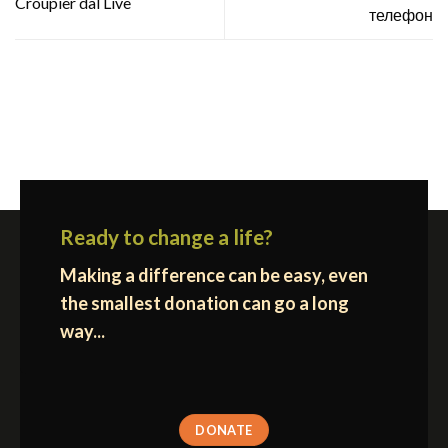
Croupier dal Live
телефон
Ready to change a life?
Making a difference can be easy, even
the smallest donation can go a long
way...
DONATE