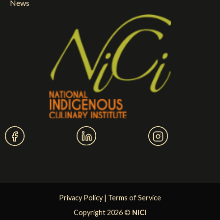
News
Privacy Policy
|
Terms of Service
Copyright 2026 ©
NICI