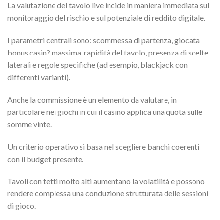
La valutazione del tavolo live incide in maniera immediata sul
monitoraggio del rischio e sul potenziale di reddito digitale.
I parametri centrali sono: scommessa di partenza, giocata
bonus casin? massima, rapidità del tavolo, presenza di scelte
laterali e regole specifiche (ad esempio, blackjack con
differenti varianti).
Anche la commissione è un elemento da valutare, in
particolare nei giochi in cui il casino applica una quota sulle
somme vinte.
Un criterio operativo si basa nel scegliere banchi coerenti
con il budget presente.
Tavoli con tetti molto alti aumentano la volatilità e possono
rendere complessa una conduzione strutturata delle sessioni
di gioco.