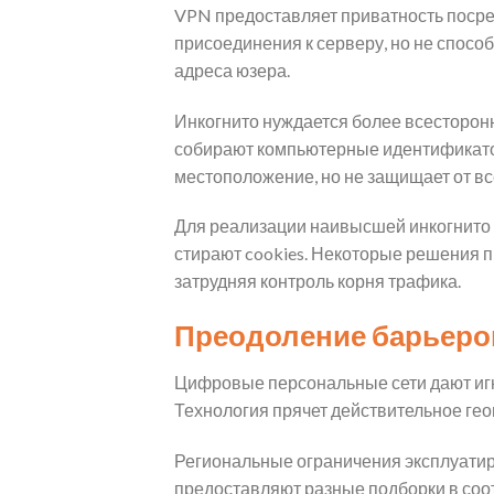
VPN предоставляет приватность посре
присоединения к серверу, но не спос
адреса юзера.
Инкогнито нуждается более всесторонн
собирают компьютерные идентификатор
местоположение, но не защищает от в
Для реализации наивысшей инкогнито 
стирают cookies. Некоторые решения 
затрудняя контроль корня трафика.
Преодоление барьеро
Цифровые персональные сети дают игн
Технология прячет действительное гео
Региональные ограничения эксплуати
предоставляют разные подборки в соо