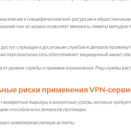
населения к специфическим веб-ресурсам и общественным 
вование пин ап казино позволяет миновать лимиты методом 
 доступ служащих к досуговым службам в деловое промежу
ьная персональная сеть обеспечивает защищенный канал, о
а от уровня службы и приемов ограничения. Ряд службы рас
ьные риски применения VPN‑серви
 конкретные барьеры и вероятные угрозы, которые требуетс
им способом всех вопросов протекции.
чают нижеперечисленные аспекты: