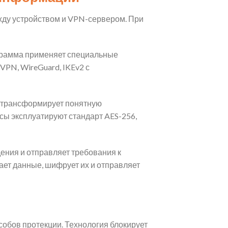
ежду устройством и VPN-сервером. При
ограмма применяет специальные
PN, WireGuard, IKEv2 с
п трансформирует понятную
ы эксплуатируют стандарт AES-256,
ения и отправляет требования к
ет данные, шифрует их и отправляет
обов протекции. Технология блокирует