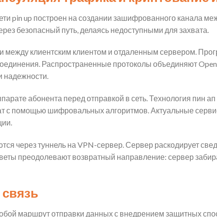
ети pin up построен на создании зашифрованного канала м
ерез безопасный путь, делаясь недоступными для захвата.
зи между клиентским клиентом и отдаленным сервером. Пр
соединения. Распространенные протоколы объединяют OpenV
и надежности.
парате абонента перед отправкой в сеть. Технология пин а
 с помощью шифровальных алгоритмов. Актуальные сервис
ии.
ся через туннель на VPN-сервер. Сервер раскодирует свед
тветы преодолевают возвратный направление: сервер забира
 связь
обой маршрут отправки данных с внедрением защитных спос