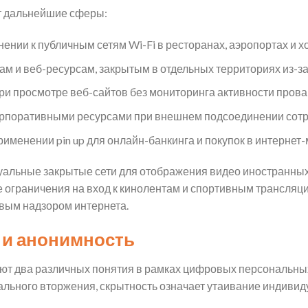
т дальнейшие сферы:
нии к публичным сетям Wi-Fi в ресторанах, аэропортах и х
 и веб-ресурсам, закрытым в отдельных территориях из-за
и просмотре веб-сайтов без мониторинга активности прова
рпоративными ресурсами при внешнем подсоединении сотр
именении pin up для онлайн-банкинга и покупок в интернет-
альные закрытые сети для отображения видео иностранных
 ограничения на вход к кинолентам и спортивным трансляц
вым надзором интернета.
и анонимность
ют два различных понятия в рамках цифровых персональных
льного вторжения, скрытность означает утаивание индивиду