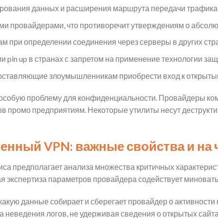
дирования данных и расширения маршрута передачи трафика
ми провайдерами, что противоречит утверждениям о абсолю
м при определении соединения через серверы в других стр
 pin up в странах с запретом на применение технологии за
оставляющие злоумышленникам приобрести вход к открыты
особую проблему для конфиденциальности. Провайдеры ко
ов промо предприятиям. Некоторые утилиты несут деструкти
венный VPN: важные свойства и на 
а предполагает анализа множества критичных характерист
я экспертиза параметров провайдера содействует миновать
какую данные собирает и сберегает провайдер о активност
 неведения логов, не удерживая сведения о открытых сайт