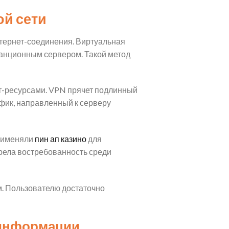
ой сети
тернет-соединения. Виртуальная
танционным сервером. Такой метод
т-ресурсами. VPN прячет подлинный
афик, направленный к серверу
применяли
пин ап казино
для
рела востребованность среди
. Пользователю достаточно
 информации