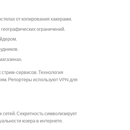
остелах от копирования хакерами.
 географических ограничений.
йдером.
удников.
магазинах.
 стрим-сервисов. Технология
иям. Репортеры используют VPN для
 сетей. Секретность символизирует
альности юзера в интернете.