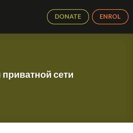
DONATE
ENROL
 приватной сети