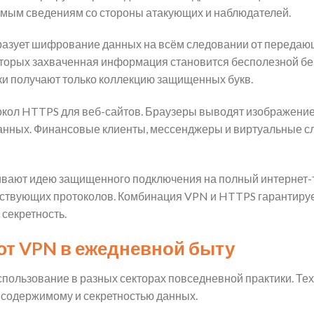
емым сведениям со стороны атакующих и наблюдателей.
разует шифрование данных на всём следовании от переда
торых захваченная информация становится бесполезной бе
и получают только коллекцию защищенных букв.
ол HTTPS для веб-сайтов. Браузеры выводят изображение 
нных. Финансовые клиенты, мессенджеры и виртуальные сл
вают идею защищенного подключения на полный интернет-т
ествующих протоколов. Комбинация VPN и HTTPS гарантируе
 секретность.
ют VPN в ежедневной быту
пользование в разных секторах повседневной практики. Тех
 содержимому и секретностью данных.