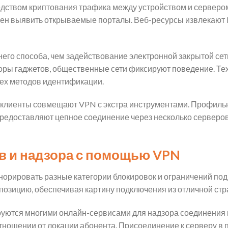
дством криптования трафика между устройством и сервером
обен выявить открываемые порталы. Веб-ресурсы извлекают 
его способа, чем задействование электронной закрытой сет
ы гаджетов, общественные сети фиксируют поведение. Тех
сех методов идентификации.
клиенты совмещают VPN с экстра инструментами. Профильн
предоставляют цепное соединение через несколько серверо
в и надзора с помощью VPN
орировать разные категории блокировок и ограничений под
позицию, обеспечивая картину подключения из отличной стр
руются многими онлайн-сервисами для надзора соединения
тношении от локации абонента. Присоединение к серверу в