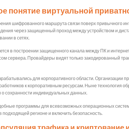
вое понятие виртуальной приватн
оения шифрованного маршрута связи поверх привычного ин
ведения через защищенный проход между устройством и дис
ании в сетях.
тся в построении защищенного канала между ПК и интерне
есом сервера. Провайдеры видят только закодированный тр
зрабатывались для корпоративного области. Организации 
работников к корпоративным ресурсам. Ныне технология об
 о сохранности индивидуальных данных.
обные программы для всевозможных операционных систем
 в подходящей регионе и включить безопасность.
капсуляция трафика и криптование