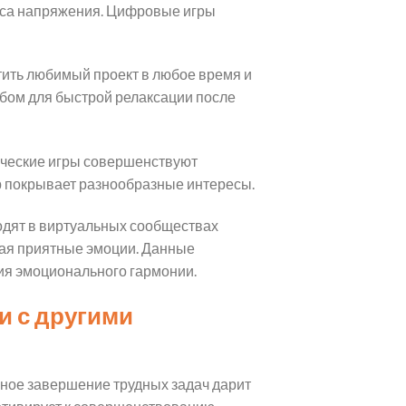
оса напряжения. Цифровые игры
тить любимый проект в любое время и
обом для быстрой релаксации после
ические игры совершенствуют
 покрывает разнообразные интересы.
одят в виртуальных сообществах
дая приятные эмоции. Данные
ия эмоционального гармонии.
и с другими
ное завершение трудных задач дарит