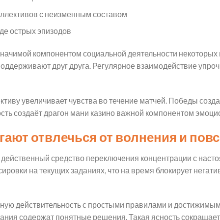
ллективов с неизменным составом
де острых эпизодов
начимой компонентом социальной деятельности некоторых 
оддерживают друг друга. Регулярное взаимодействие упроч
тиву увеличивает чувства во течение матчей. Победы созда
сть создаёт драгон мани казино важной компонентом эмоци
гают отвлечься от волнения и пов
действенный средство переключения концентрации с настоя
ровки на текущих заданиях, что на время блокирует негати
ую действительность с простыми правилами и достижимыми
ания содержат понятные решения. Такая ясность сокращает