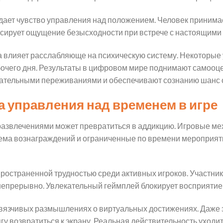
ает чувство управления над положением. Человек принима
енсирует ощущение безысходности при встрече с настоящими
 влияет расслабляюще на психическую систему. Некоторые 
бочего дня. Результаты в цифровом мире поднимают самооц
цательными переживаниями и обеспечивают сознанию шанс о
а управления над временем в игре
азвлечениями может превратиться в аддикцию. Игровые ме
ема вознаграждений и ограниченные по времени мероприят
ространенной трудностью среди активных игроков. Участник 
 непрерывно. Увлекательный геймплей блокирует восприятие
вязчивых размышлениях о виртуальных достижениях. Даже 
у возвратиться к экрану. Реальная действительность уходи