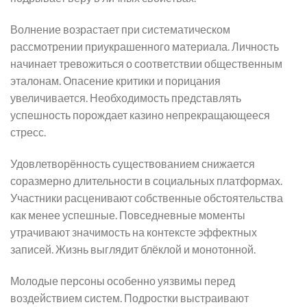
Волнение возрастает при систематическом
рассмотрении приукрашенного материала. Личность
начинает тревожиться о соответствии общественным
эталонам. Опасение критики и порицания
увеличивается. Необходимость представлять
успешность порождает казино непрекращающееся
стресс.
Удовлетворённость существованием снижается
соразмерно длительности в социальных платформах.
Участники расценивают собственные обстоятельства
как менее успешные. Повседневные моменты
утрачивают значимость на контексте эффектных
записей. Жизнь выглядит блёклой и монотонной.
Молодые персоны особенно уязвимы перед
воздействием систем. Подростки выстраивают