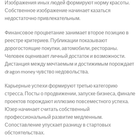
Изображения иных людей формируют норму красоты.
Собственное изображение начинает казаться
недостаточно привлекательным.
Финансовое процветание занимает второе позицию в
реестре критериев. Публикации показывают
дорогостоящие покупки, автомобили, рестораны.
Человек оценивает личный достаток и возможности.
Дистанция между мечтаемым и достижимым порождает
dragon money чувство недовольства.
Карьерные успехи формируют третью категорию
стресса. Посты о продвижении, запуске бизнеса, финале
проектов порождают иллюзию повсеместного успеха.
Юзер начинает считать собственный
профессиональный развитие медленным.
Сопоставление упускает разницу в стартовых
обстоятельствах.