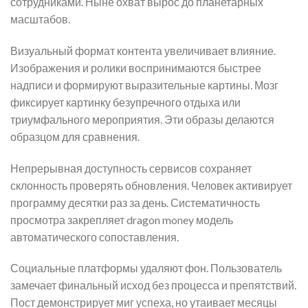
сотрудниками. Ныне охват вырос до планетарных
масштабов.
Визуальный формат контента увеличивает влияние.
Изображения и ролики воспринимаются быстрее
надписи и формируют выразительные картины. Мозг
фиксирует картинку безупречного отдыха или
триумфального мероприятия. Эти образы делаются
образцом для сравнения.
Непрерывная доступность сервисов сохраняет
склонность проверять обновления. Человек активирует
программу десятки раз за день. Систематичность
просмотра закрепляет dragon money модель
автоматического сопоставления.
Социальные платформы удаляют фон. Пользователь
замечает финальный исход без процесса и препятствий.
Пост демонстрирует миг успеха, но утаивает месяцы