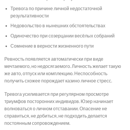
Тревога по причине личной недостаточной
результативности
Недовольство в нынешних обстоятельствах
Одиночество при созерцании весёлых собраний
Сомнение в верности жизненного пути
Ревность появляется автоматически при виде
мечтаемого, но недосягаемого. Личность желает такую
же авто, отпуск или комплекцию. Неспособность
получить схожее порождает казино личное стресс.
Тревога усиливается при регулярном просмотре
триумфов посторонних индивидов. Юзер начинает
волноваться о личном отставании. Опасение не
справиться, не добиться, не подходить делается
постоянным сопровождением.