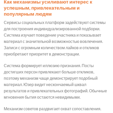
Как механизмы усиливают интерес к
успешным, привлекательным и
популярным людям
Сервисы социальных платформ задействуют системы
для построения индивидуализированной подборки.
Система изучает поведение участника и показывает
материал с значительной возможностью вовлечения.
Записи с огромным количеством лайков и откликов
приобретают приоритет в демонстрации.
Система формирует иллюзию признания. Посты
достигших персон привлекают больше откликов,
поэтому механизм чаще демонстрирует подобный
материал. Юзер видит нескончаемый шквал
результатов и привлекательных фотографий. Обычные
мгновения бытия остаются невидимыми.
Механизм советов раздвигает охват сопоставления.