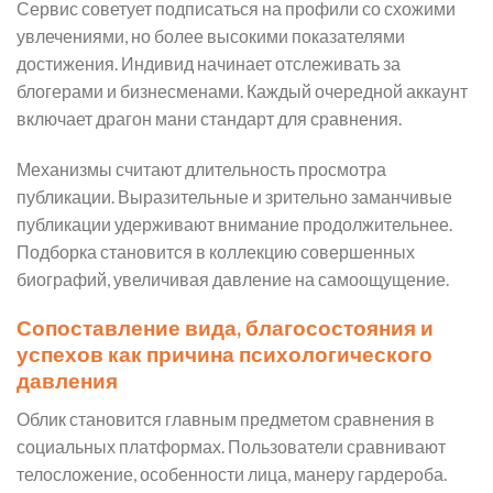
Сервис советует подписаться на профили со схожими
увлечениями, но более высокими показателями
достижения. Индивид начинает отслеживать за
блогерами и бизнесменами. Каждый очередной аккаунт
включает драгон мани стандарт для сравнения.
Механизмы считают длительность просмотра
публикации. Выразительные и зрительно заманчивые
публикации удерживают внимание продолжительнее.
Подборка становится в коллекцию совершенных
биографий, увеличивая давление на самоощущение.
Сопоставление вида, благосостояния и
успехов как причина психологического
давления
Облик становится главным предметом сравнения в
социальных платформах. Пользователи сравнивают
телосложение, особенности лица, манеру гардероба.