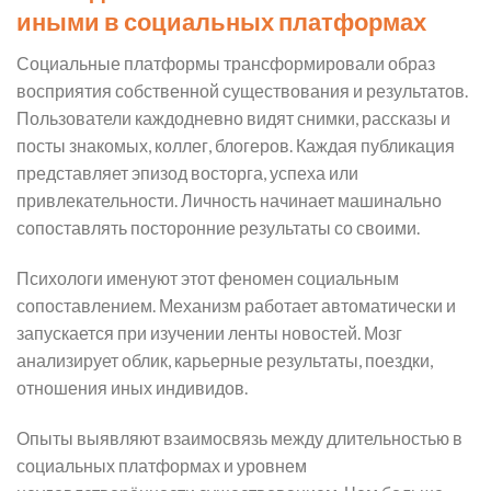
иными в социальных платформах
Социальные платформы трансформировали образ
восприятия собственной существования и результатов.
Пользователи каждодневно видят снимки, рассказы и
посты знакомых, коллег, блогеров. Каждая публикация
представляет эпизод восторга, успеха или
привлекательности. Личность начинает машинально
сопоставлять посторонние результаты со своими.
Психологи именуют этот феномен социальным
сопоставлением. Механизм работает автоматически и
запускается при изучении ленты новостей. Мозг
анализирует облик, карьерные результаты, поездки,
отношения иных индивидов.
Опыты выявляют взаимосвязь между длительностью в
социальных платформах и уровнем