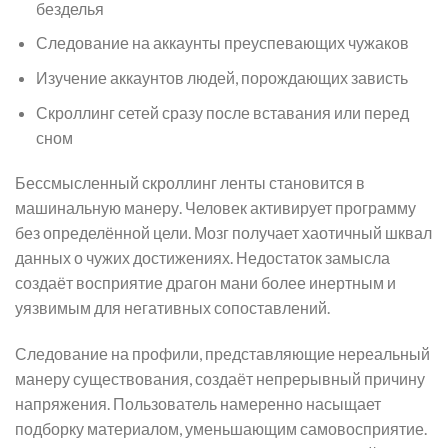
безделья
Следование на аккаунты преуспевающих чужаков
Изучение аккаунтов людей, порождающих зависть
Скроллинг сетей сразу после вставания или перед
сном
Бессмысленный скроллинг ленты становится в
машинальную манеру. Человек активирует программу
без определённой цели. Мозг получает хаотичный шквал
данных о чужих достижениях. Недостаток замысла
создаёт восприятие драгон мани более инертным и
уязвимым для негативных сопоставлений.
Следование на профили, представляющие нереальный
манеру существования, создаёт непрерывный причину
напряжения. Пользователь намеренно насыщает
подборку материалом, уменьшающим самовосприятие.