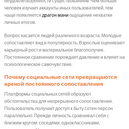
неудовлетворённости существованием. Чем больше
человек изучает аккаунты иных пользователей, тем
чаще появляется
драгон мани
ощущение нехватки
личных итогов.
Вопрос касается людей различного возраста. Молодые
сопоставляют вид и популярность. Взрослые оценивают
карьерный рост и материальное благополучие.
Постоянное сравнение порождает давление и влияет на
психологическое самочувствие.
Почему социальные сети превращаются
ареной постоянного сопоставления
Платформы социальных сетей образуют
обстоятельства для непрерывного сопоставления.
Пользователь получает доступ к быту сотен персон
параллельно. Прежде личность сравнивал себя с
близким кругом: соседями, одноклассниками,