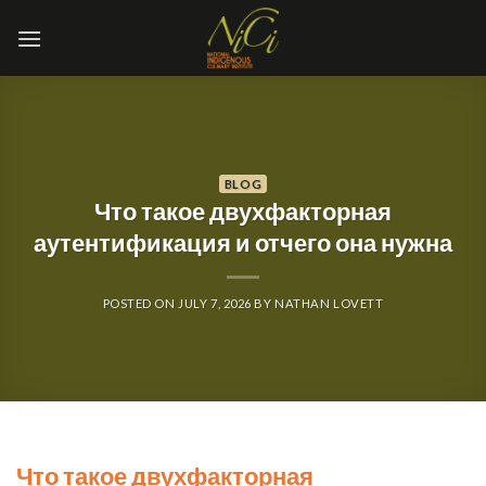
Skip
to
content
BLOG
Что такое двухфакторная
аутентификация и отчего она нужна
POSTED ON
JULY 7, 2026
BY
NATHAN LOVETT
Что такое двухфакторная