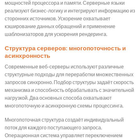
мощностей процессора и памяти. Серверные языки
реализуют бизнес-логику и интегрируют информацию из
сторонних источников. Ускорение охватывает
кэширование данных обращений и применение
шаблонизаторов для ускорения рендеринга.
Структура серверов: многопоточность и
асинхронность
Современные веб-серверы используют различные
структурные подходы для переработки множественных
запросов синхронно. Подбор структуры задаёт скорость
механизма и способность обрабатывать с значительной
нагрузкой. Два основных способа охватывают
многопоточную и асинхронную схемы процессинга.
Многопоточная структура создаёт индивидуальный
поток для каждого поступающего запроса.
Операционная система управляет переключением