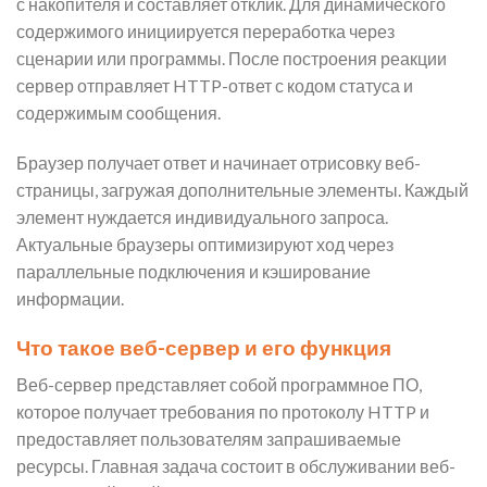
с накопителя и составляет отклик. Для динамического
содержимого инициируется переработка через
сценарии или программы. После построения реакции
сервер отправляет HTTP-ответ с кодом статуса и
содержимым сообщения.
Браузер получает ответ и начинает отрисовку веб-
страницы, загружая дополнительные элементы. Каждый
элемент нуждается индивидуального запроса.
Актуальные браузеры оптимизируют ход через
параллельные подключения и кэширование
информации.
Что такое веб-сервер и его функция
Веб-сервер представляет собой программное ПО,
которое получает требования по протоколу HTTP и
предоставляет пользователям запрашиваемые
ресурсы. Главная задача состоит в обслуживании веб-