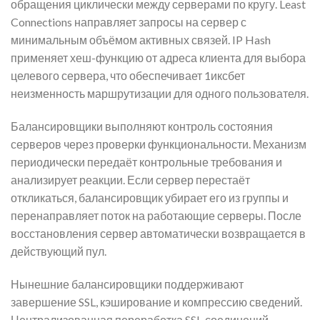
обращения циклически между серверами по кругу. Least
Connections направляет запросы на сервер с
минимальным объёмом активных связей. IP Hash
применяет хеш-функцию от адреса клиента для выбора
целевого сервера, что обеспечивает 1иксбет
неизменность маршрутизации для одного пользователя.
Балансировщики выполняют контроль состояния
серверов через проверки функциональности. Механизм
периодически передаёт контрольные требования и
анализирует реакции. Если сервер перестаёт
откликаться, балансировщик убирает его из группы и
перенаправляет поток на работающие серверы. После
восстановления сервер автоматически возвращается в
действующий пул.
Нынешние балансировщики поддерживают
завершение SSL, кэширование и компрессию сведений.
Централизованная переработка SSL-соединений