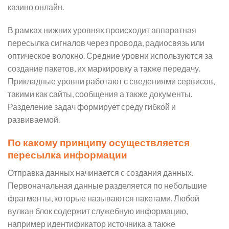
казино онлайн.
В рамках нижних уровнях происходит аппаратная
пересылка сигналов через провода, радиосвязь или
оптическое волокно. Средние уровни используются за
создание пакетов, их маркировку а также передачу.
Прикладные уровни работают с сведениями сервисов,
такими как сайты, сообщения а также документы.
Разделение задач формирует среду гибкой и
развиваемой.
По какому принципу осуществляется
пересылка информации
Отправка данных начинается с создания данных.
Первоначальная данные разделяется по небольшие
фрагменты, которые называются пакетами. Любой
вулкан блок содержит служебную информацию,
например идентификатор источника а также