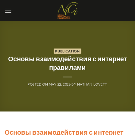
Skip
to
content
PUBLICATION
Основы взаимодействия с интернет
правилами
POSTED ON
MAY 22, 2026
BY
NATHAN LOVETT
Основы взаимодействия с интернет