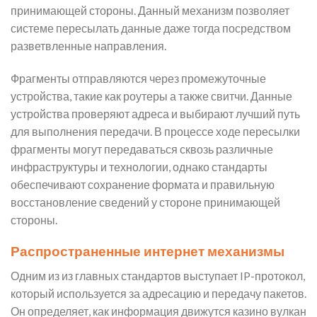
принимающей стороны. Данный механизм позволяет
системе пересылать данные даже тогда посредством
разветвленные направления.
Фрагменты отправляются через промежуточные
устройства, такие как роутеры а также свитчи. Данные
устройства проверяют адреса и выбирают лучший путь
для выполнения передачи. В процессе ходе пересылки
фрагменты могут передаваться сквозь различные
инфраструктуры и технологии, однако стандарты
обеспечивают сохранение формата и правильную
восстановление сведений у стороне принимающей
стороны.
Распространенные интернет механизмы
Одним из из главных стандартов выступает IP-протокол,
который используется за адресацию и передачу пакетов.
Он определяет, как информация движутся казино вулкан