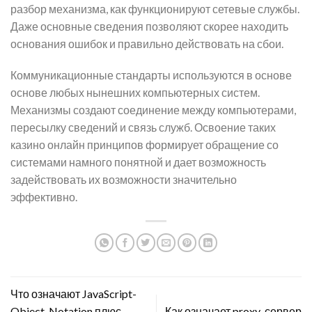
разбор механизма, как функционируют сетевые службы.
Даже основные сведения позволяют скорее находить
основания ошибок и правильно действовать на сбои.
Коммуникационные стандарты используются в основе
основе любых нынешних компьютерных систем.
Механизмы создают соединение между компьютерами,
пересылку сведений и связь служб. Освоение таких
казино онлайн принципов формирует обращение со
системами намного понятной и дает возможность
задействовать их возможности значительно
эффективно.
Что означают JavaScript-
Object-Notation плюс
Как означает proxy-сервер