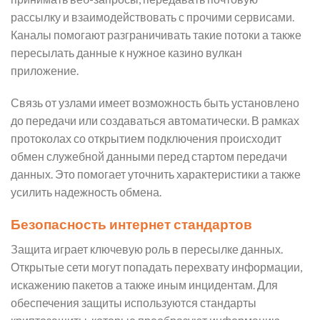
рассылку и взаимодействовать с прочими сервисами.
Каналы помогают разграничивать такие потоки а также
пересылать данные к нужное казино вулкан
приложение.
Связь от узлами имеет возможность быть установлено
до передачи или создаваться автоматически. В рамках
протоколах со открытием подключения происходит
обмен служебной данными перед стартом передачи
данных. Это помогает уточнить характеристики а также
усилить надежность обмена.
Безопасность интернет стандартов
Защита играет ключевую роль в пересылке данных.
Открытые сети могут попадать перехвату информации,
искажению пакетов а также иным инцидентам. Для
обеспечения защиты используются стандарты