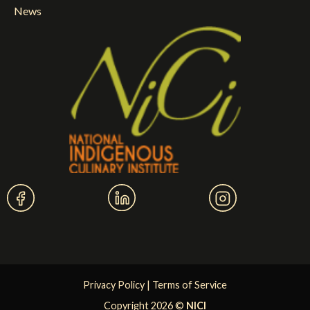
News
Privacy Policy
|
Terms of Service
Copyright 2026 ©
NICI