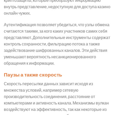
криптозащиты, которые преобразуют информацию
внутрь представление, недоступную для доступа казино
онлайн чужих.
Аутентификация позволяет убедиться, что узлы обмена
считаются такими, за кого каких участников самих себя
представляют. Дополнительные инструменты содержат
контроль сохранности, фильтрацию потока а также
задействование шифрованных каналов. Эти действия
уменьшают вероятность несанкционированного
обращения к информации.
Паузы а также скорость
Скорость пересылки данных зависит исходя из
множества условий, например сетевую
производительность соединения, расстояние от
компьютерами и активность канала. Механизмы вулкан
воздействуют на эффективность, так как некоторые из