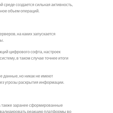
й среде создается сильная активность,
ьное объем операций.
рверов, на каких запускается
ы.
кций цифрового софта, настроек
истему, в таком случае точнее итоги
е данные, но никак не имеют
ез угрозы раскрытия информации.
 а также заранее сформированные
и валидировать реакцию платформы во