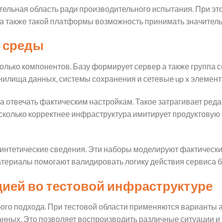
ельная область ради производительного испытания. При это
 а также такой платформы возможность принимать значител
й среды
лько компонентов. Базу формирует сервер а также группа се
нилища данных, системы сохранения и сетевые up x элемент
 отвечать фактическим настройкам. Такое затрагивает реда
колько корректнее инфраструктура имитирует продуктовую с
интетические сведения. Эти наборы моделируют фактически
ериалы помогают валидировать логику действия сервиса б
ией во тестовой инфраструктуре
ого подхода. При тестовой области применяются варианты
анных. Это позволяет воспроизводить различные ситуации 