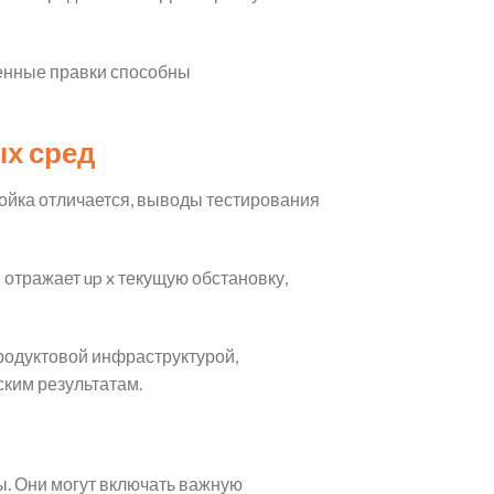
ченные правки способны
х сред
ойка отличается, выводы тестирования
отражает up x текущую обстановку,
родуктовой инфраструктурой,
ским результатам.
ы. Они могут включать важную