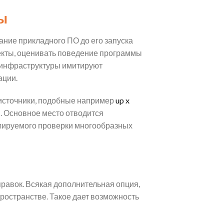
ы
ние прикладного ПО до его запуска
фекты, оценивать поведение программы
е инфраструктуры имитируют
ации.
источники, подобные например
up x
и. Основное место отводится
олируемого проверки многообразных
равок. Всякая дополнительная опция,
ространстве. Такое дает возможность