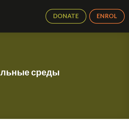
DONATE
ENROL
ельные среды