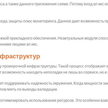
а а также данного приложения схеме. Потому вход ап икс 
ода, защиты плюс мониторинга. Данное дает возможность п
ржкой прикладного обеспечения. Неактуальные модули спос
нними лицами ап икс.
нфраструктур
у проверочной инфраструктуры. Такой процесс отображает 
т возможность находить неполадки не лишь во сервисе, но и
ет поддерживать надежность окружения. Когда мощности з
 повлиять по выводы валидации.
оптимизировать использование ресурсов. Это особенно важ