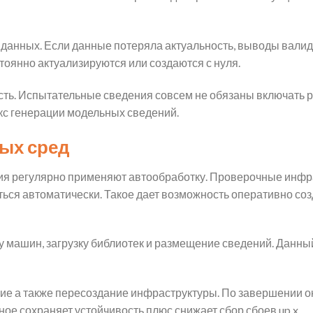
данных. Если данные потеряла актуальность, выводы валид
оянно актуализируются или создаются с нуля.
сть. Испытательные сведения совсем не обязаны включать р
кс генерации модельных сведений.
ых сред
я регулярно применяют автообработку. Проверочные инфр
ься автоматически. Такое дает возможность оперативно соз
у машин, загрузку библиотек и размещение сведений. Данны
ние а также пересоздание инфраструктуры. По завершении 
ое сохраняет устойчивость плюс снижает сбор сбоев up x.