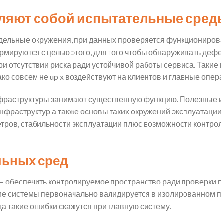
вляют собой испытательные сред
дельные окружения, при данных проверяется функционирова
рмируются с целью этого, для того чтобы обнаруживать де
ри отсутствии риска ради устойчивой работы сервиса. Таки
ко совсем не up x воздействуют на клиентов и главные опер
нфраструктуры занимают существенную функцию. Полезные 
инфраструктур а также основы таких окружений эксплуатаци
тров, стабильности эксплуатации плюс возможности контр
льных сред
— обеспечить контролируемое пространство ради проверки п
ие системы первоначально валидируется в изолированном п
а такие ошибки скажутся при главную систему.