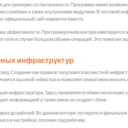
 для проверки согласованности. Программа имеет возможн
 службами а также внутренними модулями. В тестовой инф
с официальный сайт корректно вместе.
нка эффективности. При проверочном контуре имитируется акт
т себя в случае большом объеме операций. Это помогает в
ьных инфраструктур
ред. Создание как правило запускается во местной инфраст
ичается высокой гибкостью и позволяет оперативно вносить
я инфраструктура. Здесь проверяется обмен нескольких э
дают информацией а также никак не создают сбоев.
ена до рабочей. Во данном контуре тестируется финальная 
иса в настройках, похожих под рабочим.