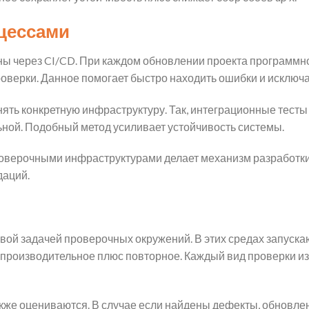
оцессами
ы через CI/CD. При каждом обновлении проекта программно
верки. Данное помогает быстро находить ошибки и исключа
ть конкретную инфраструктуру. Так, интеграционные тесты
ьной. Подобный метод усиливает устойчивость системы.
оверочными инфраструктурами делает механизм разработки
даций.
вой задачей проверочных окружений. В этих средах запуск
, производительное плюс повторное. Каждый вид проверки 
же оцениваются. В случае если найдены дефекты, обновлен