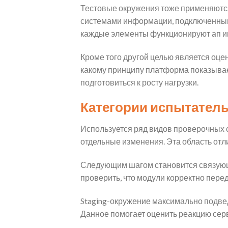
Тестовые окружения тоже применяются
системами информации, подключенными
каждые элементы функционируют ап ик
Кроме того другой целью является оце
какому принципу платформа показывае
подготовиться к росту нагрузки.
Категории испытател
Используется ряд видов проверочных с
отдельные изменения. Эта область отл
Следующим шагом становится связующа
проверить, что модули корректно пере
Staging-окружение максимально подвед
Данное помогает оценить реакцию серв