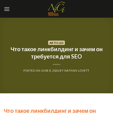
Skip
to
content
ARTICLES
Что такое линкбилдинг и зачем он
требуется для SEO
POSTED ON
JUNE 8, 2026
BY
NATHAN LOVETT
Что такое линкбилдинг и зачем он