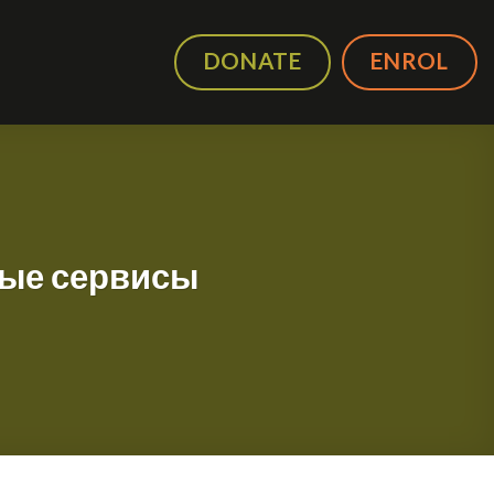
DONATE
ENROL
ные сервисы