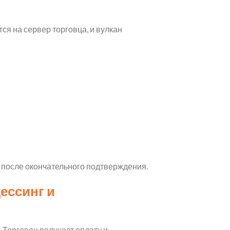
я на сервер торговца, и вулкан
я после окончательного подтверждения.
ессинг и
 Торговец получает оплату и