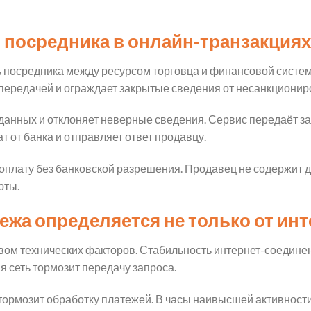
посредника в онлайн-транзакциях
 посредника между ресурсом торговца и финансовой систе
ередачей и ограждает закрытые сведения от несанкциониро
анных и отклоняет неверные сведения. Сервис передаёт за
т от банка и отправляет ответ продавцу.
плату без банковской разрешения. Продавец не содержит д
юты.
ежа определяется не только от инт
вом технических факторов. Стабильность интернет-соединен
 сеть тормозит передачу запроса.
тормозит обработку платежей. В часы наивысшей активност