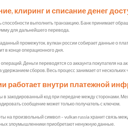
ние, клиринг и списание денег д
ь способности выполнить транзакцию. Банк принимает обра
сумму для дальнейшего перевода.
 заданный промежуток. вулкан россии собирает данные о пл
т в конце операционного дня.
операций. Деньги переводятся со аккаунта покупателя на а
 удержанием сборов. Весь процесс занимает от нескольких ч
ии работает внутри платежной ин
ы в закодированный код при передаче между сторонами. М
одировать сообщение может только получатель с ключом.
ты на произвольный символ – vulkan russia хранит связь ме
нных злоумышленники приобретают ненужную данные.