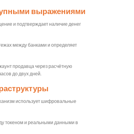
оступными выражениями
щение и подтверждает наличие денег
атежах между банками и определяет
ккаунт продавца через расчётную
асов до двух дней.
фраструктуры
еханизм использует шифровальные
жду токеном и реальными данными в