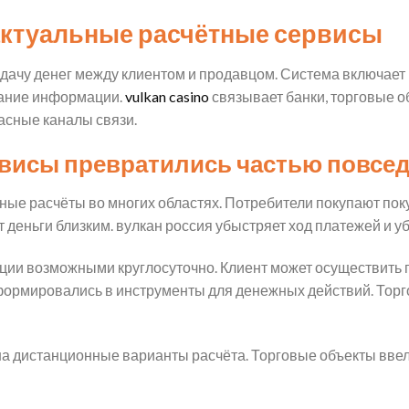
актуальные расчётные сервисы
дачу денег между клиентом и продавцом. Система включае
вание информации.
vulkan casino
связывает банки, торговые о
асные каналы связи.
рвисы превратились частью повсе
е расчёты во многих областях. Потребители покупают поку
 деньги близким. вулкан россия убыстряет ход платежей и у
ции возможными круглосуточно. Клиент может осуществить п
ормировались в инструменты для денежных действий. Торго
а дистанционные варианты расчёта. Торговые объекты вве