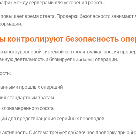
 трафик между серверами для ускорения работы.
повышает время ответа. Проверки безопасности занимают 
формации.
ы контролируют безопасность оп
я многоуровневой системой контроля. вулкан россия прове
нную деятельность и блокирует fraudulent операции.
ости:
данными прошлых операций
ния стандартным тратам
е злонамеренного софта
ций для предотвращения серийных переводов
ктивность. Система требует добавочное проверку при обн