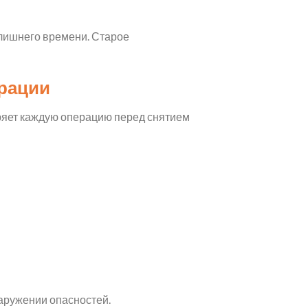
лишнего времени. Старое
ерации
ряет каждую операцию перед снятием
аружении опасностей.