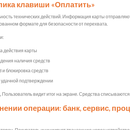
клика клавиши «Оплатить»
ность технических действий. Информация карты отправляютс
рованном формате для безопасности от перехвата.
и:
а действия карты
ждения наличия средств
d и блокировка средств
 удачной подтверждении
д. Пользователь видит итог на экране. Средства списываютс
нении операции: банк, сервис, проц
торон. Покупатель инициирует транзакцию через устройство.