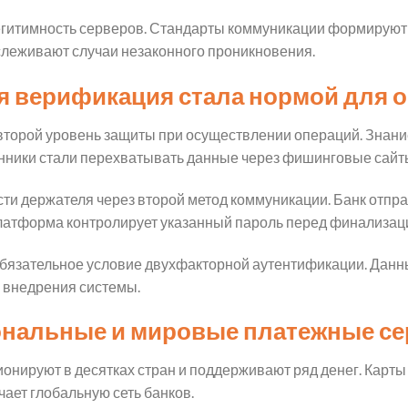
гитимность серверов. Стандарты коммуникации формирую
леживают случаи незаконного проникновения.
я верификация стала нормой для 
торой уровень защиты при осуществлении операций. Знани
нники стали перехватывать данные через фишинговые сайт
ти держателя через второй метод коммуникации. Банк отпр
платформа контролирует указанный пароль перед финализац
обязательное условие двухфакторной аутентификации. Да
 внедрения системы.
ональные и мировые платежные с
нируют в десятках стран и поддерживают ряд денег. Карт
чает глобальную сеть банков.