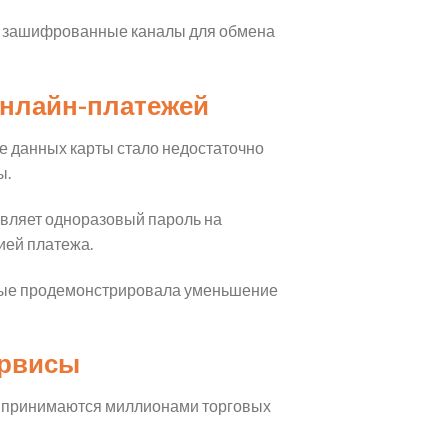
т зашифрованные каналы для обмена
онлайн-платежей
е данных карты стало недостаточно
ы.
авляет одноразовый пароль на
ией платежа.
нные продемонстрировала уменьшение
ервисы
ы принимаются миллионами торговых