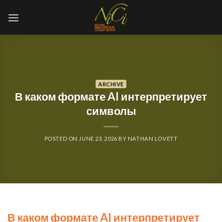
Skip
to
content
ARCHIVE
В каком формате AI интерпретирует
символы
POSTED ON
JUNE 23, 2026
BY
NATHAN LOVETT
В каком формате AI интерпретирует