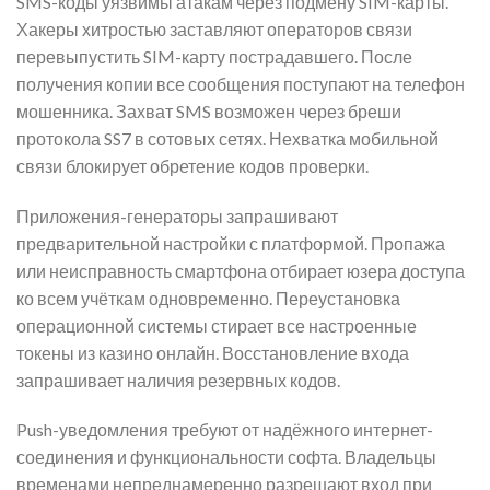
SMS-коды уязвимы атакам через подмену SIM-карты.
Хакеры хитростью заставляют операторов связи
перевыпустить SIM-карту пострадавшего. После
получения копии все сообщения поступают на телефон
мошенника. Захват SMS возможен через бреши
протокола SS7 в сотовых сетях. Нехватка мобильной
связи блокирует обретение кодов проверки.
Приложения-генераторы запрашивают
предварительной настройки с платформой. Пропажа
или неисправность смартфона отбирает юзера доступа
ко всем учёткам одновременно. Переустановка
операционной системы стирает все настроенные
токены из казино онлайн. Восстановление входа
запрашивает наличия резервных кодов.
Push-уведомления требуют от надёжного интернет-
соединения и функциональности софта. Владельцы
временами непреднамеренно разрешают вход при