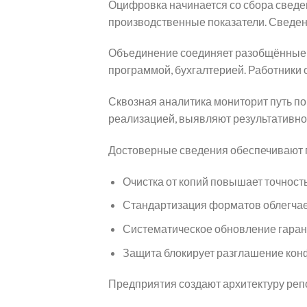
Оцифровка начинается со сбора сведен
производственные показатели. Сведени
Объединение соединяет разобщённые 
программой, бухгалтерией. Работники 
Сквозная аналитика мониторит путь п
реализацией, выявляют результативн
Достоверные сведения обеспечивают 
Очистка от копий повышает точност
Стандартизация форматов облегча
Систематическое обновление гаран
Защита блокирует разглашение ко
Предприятия создают архитектуру репо