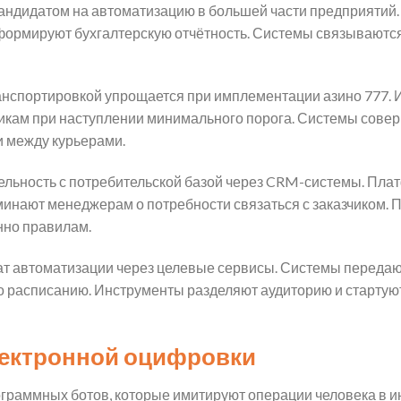
кандидатом на автоматизацию в большей части предприяти
формируют бухгалтерскую отчётность. Системы связываютс
нспортировкой упрощается при имплементации азино 777. 
щикам при наступлении минимального порога. Системы сов
и между курьерами.
льность с потребительской базой через CRM-системы. Пла
минают менеджерам о потребности связаться с заказчиком.
нно правилам.
т автоматизации через целевые сервисы. Системы передаю
по расписанию. Инструменты разделяют аудиторию и старту
ектронной оцифровки
граммных ботов, которые имитируют операции человека в 