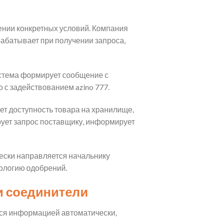
нии конкретных условий. Компания
рабатывает при получении запроса,
истема формирует сообщение с
 с задействованием azino 777.
т доступность товара на хранилище,
рует запрос поставщику, информирует
ески направляется начальнику
ологию одобрений.
и соединители
ся информацией автоматически,