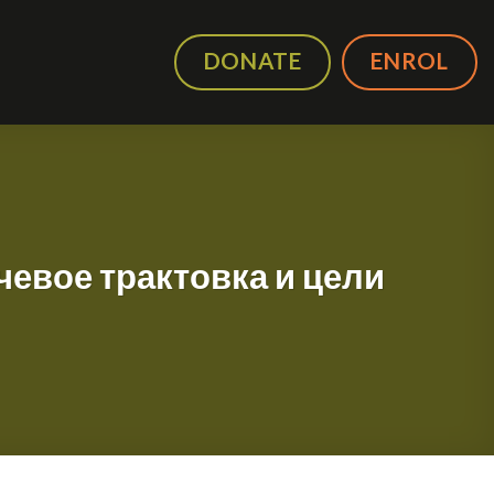
DONATE
ENROL
чевое трактовка и цели