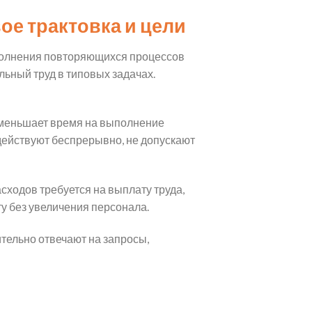
ое трактовка и цели
полнения повторяющихся процессов
ьный труд в типовых задачах.
уменьшает время на выполнение
действуют беспрерывно, не допускают
сходов требуется на выплату труда,
у без увеличения персонала.
тельно отвечают на запросы,