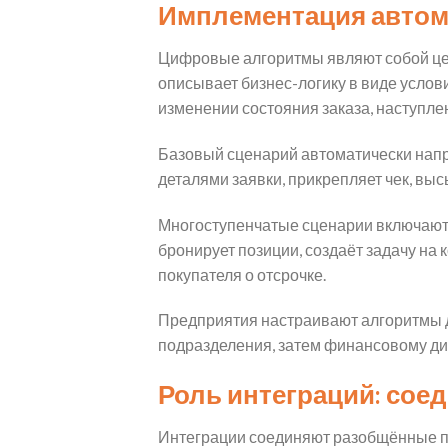
Имплементация автом
Цифровые алгоритмы являют собой цеп
описывает бизнес-логику в виде услов
изменении состояния заказа, наступле
Базовый сценарий автоматически напр
деталями заявки, прикрепляет чек, вы
Многоступенчатые сценарии включают 
бронирует позиции, создаёт задачу на
покупателя о отсрочке.
Предприятия настраивают алгоритмы д
подразделения, затем финансовому ди
Роль интеграций: сое
Интеграции соединяют разобщённые п