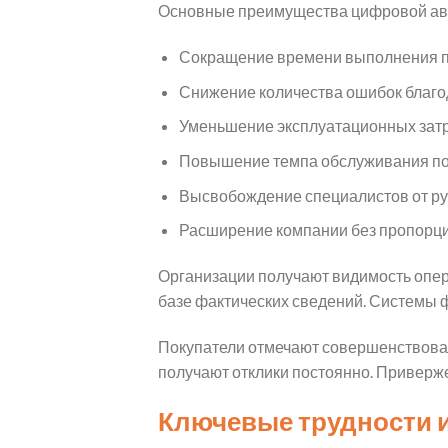
Основные преимущества цифровой ав
Сокращение времени выполнения пр
Снижение количества ошибок благо
Уменьшение эксплуатационных затра
Повышение темпа обслуживания пок
Высвобождение специалистов от ру
Расширение компании без пропорц
Организации получают видимость опер
базе фактических сведений. Системы 
Покупатели отмечают совершенствова
получают отклики постоянно. Приверже
Ключевые трудности и