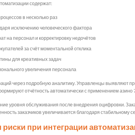
томатизации содержат:
оцессов в несколько раз
даря исключению человеческого фактора
т на персонал и корректировку недочётов
упателей за счёт моментальной отклика
тины для креативных задач
ионального увеличения персонала
аций через подробную аналитику. Управленцы выявляют пр
формируют отчётность автоматически с применением азино 
ние уровня обслуживания после внедрения оцифровки. Зак
нность заказчиков увеличивается благодаря стабильному се
 риски при интеграции автоматиз