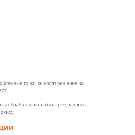
облемные точки, выносят решения на
777.
азы обрабатываются быстрее, запросы
рвису.
ации