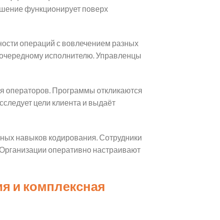
ешение функционирует поверх
ости операций с вовлечением разных
 очередному исполнителю. Управленцы
ия операторов. Программы откликаются
сследует цели клиента и выдаёт
зных навыков кодирования. Сотрудники
 Организации оперативно настраивают
ия и комплексная