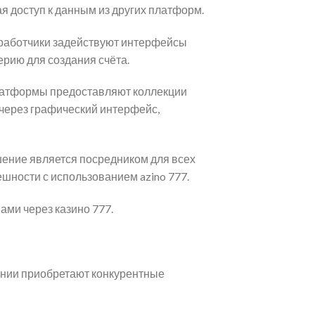
 доступ к данным из других платформ.
азработчики задействуют интерфейсы
рию для создания счёта.
латформы предоставляют коллекции
через графический интерфейс,
ение является посредником для всех
шности с использованием azino 777.
ми через казино 777.
ании приобретают конкурентные