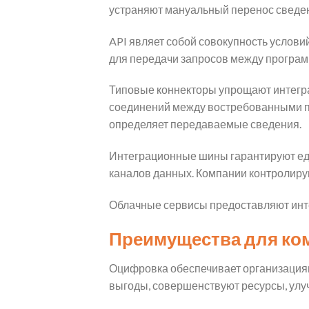
устраняют мануальный перенос сведен
API являет собой совокупность услови
для передачи запросов между програм
Типовые коннекторы упрощают интегр
соединений между востребованными п
определяет передаваемые сведения.
Интеграционные шины гарантируют ед
каналов данных. Компании контролиру
Облачные сервисы предоставляют инт
Преимущества для ко
Оцифровка обеспечивает организация
выгоды, совершенствуют ресурсы, улу