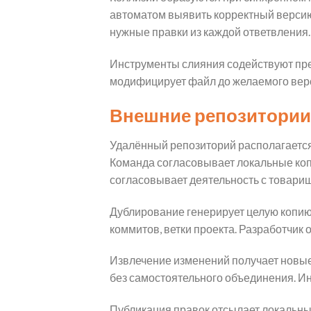
автоматом выявить корректный версию
нужные правки из каждой ответвления.
Инструменты слияния содействуют пре
модифицирует файл до желаемого вер
Внешние репозитории 
Удалённый репозиторий располагается
Команда согласовывает локальные копи
согласовывает деятельность с товари
Дублирование генерирует целую копию
коммитов, ветки проекта. Разработчик
Извлечение изменений получает новые
без самостоятельного объединения. Инс
Публикация правок отсылает локальны