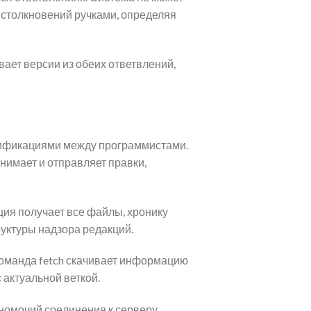
столкновений ручками, определяя
ает версии из обеих ответвлений,
дификациями между программистами.
нимает и отправляет правки,
ия получает все файлы, хронику
руктуры надзора редакций.
Команда fetch скачивает информацию
 актуальной веткой.
номочий соединения к серверу.