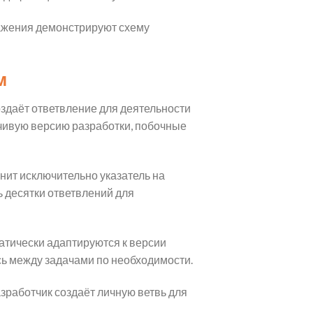
ражения демонстрируют схему
м
здаёт ответвление для деятельности
йчивую версию разработки, побочные
нит исключительно указатель на
ь десятки ответвлений для
тически адаптируются к версии
ь между задачами по необходимости.
зработчик создаёт личную ветвь для