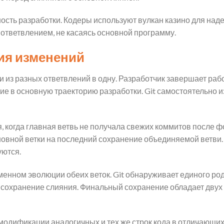
ость разработки. Кодеры используют вулкан казино для над
 ответвлением, не касаясь основной программу.
ция изменений
из разных ответвлений в одну. Разработчик завершает рабо
ие в основную траекторию разработки. Git самостоятельно и
 когда главная ветвь не получала свежих коммитов после ф
новной ветки на последний сохранение объединяемой ветви.
ются.
енном эволюции обеих веток. Git обнаруживает единого род
 сохранение слияния. Финальный сохранение обладает двух
модификации аналогичных и тех же строк кода в отличающих