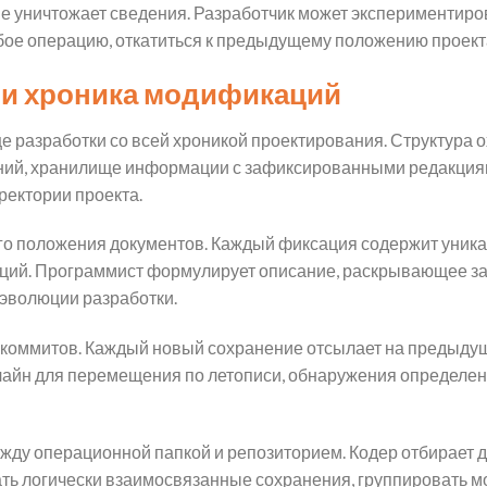
 не уничтожает сведения. Разработчик может экспериментиро
бое операцию, откатиться к предыдущему положению проект
 и хроника модификаций
 разработки со всей хроникой проектирования. Структура 
ений, хранилище информации с зафиксированными редакция
ректории проекта.
го положения документов. Каждый фиксация содержит уника
аций. Программист формулирует описание, раскрывающее з
 эволюции разработки.
 коммитов. Каждый новый сохранение отсылает на предыдущи
лайн для перемещения по летописи, обнаружения определе
жду операционной папкой и репозиторием. Кодер отбирает 
ать логически взаимосвязанные сохранения, группировать 