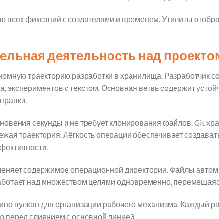
ю всех фиксаций с создателями и временем. Утилиты отоб
ельная деятельность над проекто
номную траекторию разработки в хранилища. Разработчик со
а, экспериментов с текстом. Основная ветвь содержит усто
правки.
овения секунды и не требует клонирования файлов. Git хра
вежая траектория. Лёгкость операции обеспечивает создават
фективности.
еняет содержимое операционной директории. Файлы автома
работает над множеством целями одновременно, перемещаяс
но вулкан для организации рабочего механизма. Каждый ра
ью перед слиянием с основной линией.