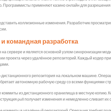
. Программисты применяют казино онлайн для разрешения 
дставить коллизионные изменения. Разработчик просматрив
сии.
и командная разработка
 на сервере и является основной узлом синхронизации мо
и проекта через удалённое репозиторий. Каждый кодер при
щами.
 дистанционного репозитория на локальном машине. Операц
 обретает автономную рабочую среду со всеми функциями ст
 коммиты из дистанционного хранилища в местную копию. 
трукция pull получает изменения и немедленно сливает их с
е коммиты в удалённый репозиторий. Операция требует пол