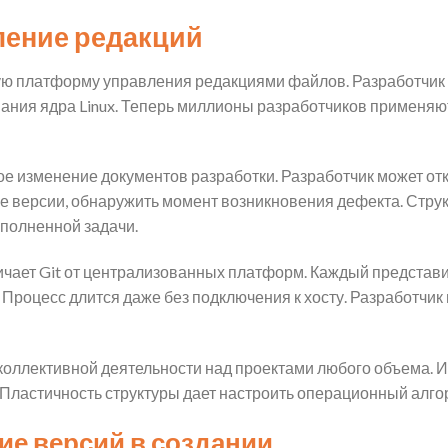
вление редакций
ую платформу управления редакциями файлов. Разработчик
вания ядра Linux. Теперь миллионы разработчиков применяю
ое изменение документов разработки. Разработчик может от
е версии, обнаружить момент возникновения дефекта. Струк
ыполненной задачи.
чает Git от централизованных платформ. Каждый представи
. Процесс длится даже без подключения к хосту. Разработчи
коллективной деятельности над проектами любого объема. 
Пластичность структуры дает настроить операционный алго
ие версий в создании