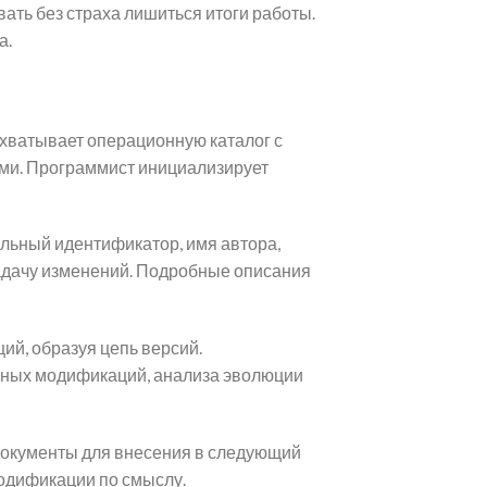
вать без страха лишиться итоги работы.
а.
охватывает операционную каталог с
ми. Программист инициализирует
льный идентификатор, имя автора,
адачу изменений. Подробные описания
й, образуя цепь версий.
нных модификаций, анализа эволюции
документы для внесения в следующий
модификации по смыслу.