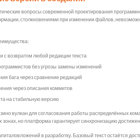
итические вопросы современной проектирования программног
ормации, столкновениями при изменении файлов, невозмож
еимущества:
и с возвратом любой редакции текста
рограммистов без угрозы замены изменений
ия бага через сравнение редакций
нения через описания коммитов
та на стабильную версию
азино вулкан для согласования работы распределённых кома
 зонах, но платформа гарантирует синхронизацию достижен
апиталовложений в разработку. Базовый текст остаётся дос