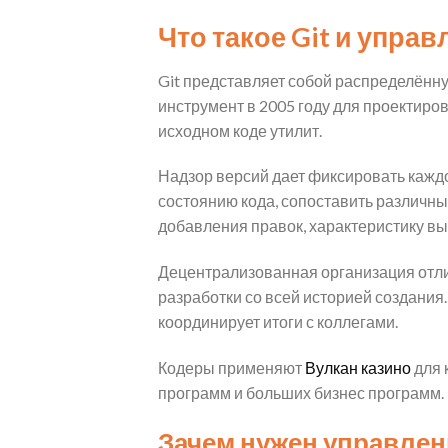
Что такое Git и упра
Git представляет собой распределённ
инструмент в 2005 году для проектиро
исходном коде утилит.
Надзор версий дает фиксировать кажд
состоянию кода, сопоставить различны
добавления правок, характеристику в
Децентрализованная организация отли
разработки со всей историей создания
координирует итоги с коллегами.
Кодеры применяют
Вулкан казино
для 
программ и больших бизнес программ. 
Зачем нужен управлен