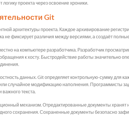
логику проекта через освоение хроники.
ятельности Git
ентной архитектуры проекта. Каждое архивирование регистри
а не фиксирует различия между версиями, а создаёт полн
естно на компьютере разработчика. Разработчик просматрив
обращения к хосту. Быстродействие работы значительно оп
динения.
стность данных. Git определяет контрольную-сумму для каж
или случайное модификацию наполнения. Программисты зад
 важного текста.
ционный механизм. Отредактированные документы хранят
дного сохранения. Сохраненные документы безопасно зафи