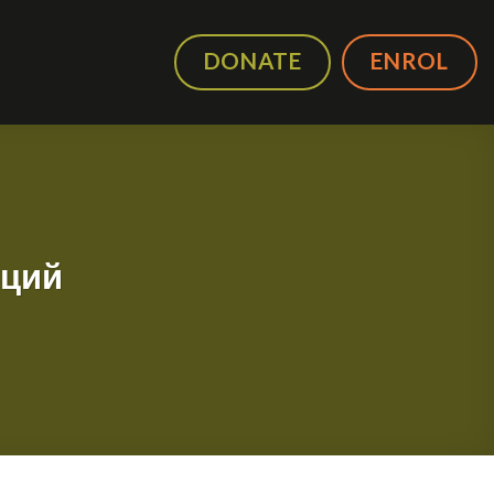
DONATE
ENROL
кций