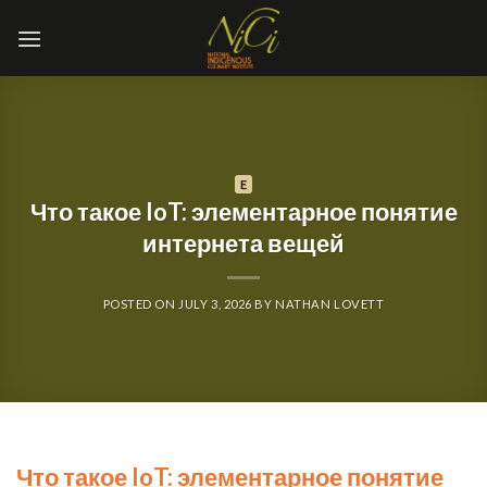
Skip
to
content
E
Что такое IoT: элементарное понятие
интернета вещей
POSTED ON
JULY 3, 2026
BY
NATHAN LOVETT
Что такое IoT: элементарное понятие